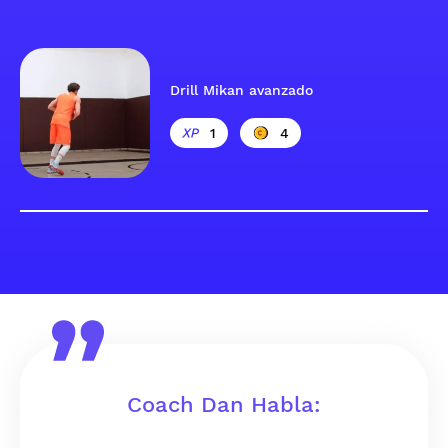
Drill Mikan avanzado
1
4
Coach Dan Habla: