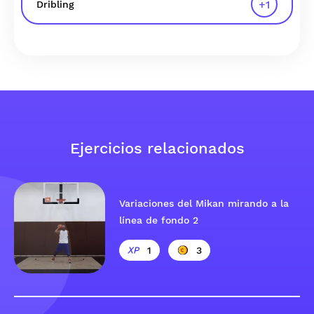
+
1
Dribling
Ejercicios relacionados
Variaciones del Mikan mirando a la
línea de fondo 2
1
3