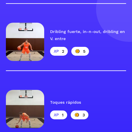
Dribling fuerte, in-n-out, dribling en
V. entre
2
5
Toques rápidos
1
3