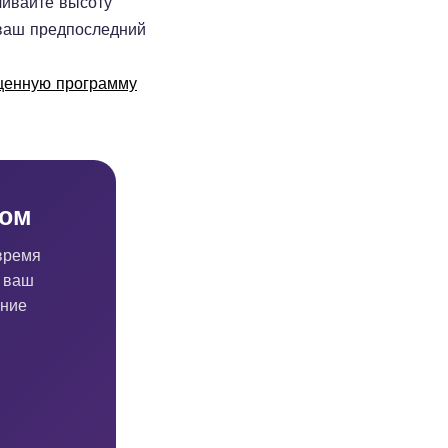
чивайте высоту
 ваш предпоследний
ценную программу
ром
время
е ваш
ание