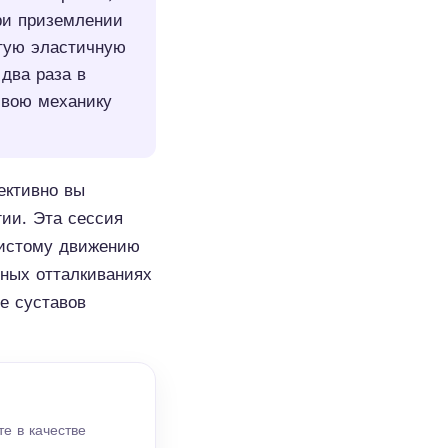
ри приземлении
тую эластичную
два раза в
свою механику
ективно вы
гии. Эта сессия
нистому движению
вных отталкиваниях
е суставов
те в качестве