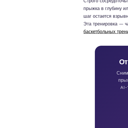
Строго сосредоточьт
прыжка в глубину и
шаг остается взрыв
Эта тренировка — ча
баскетбольных трен
От
Сним
прыж
AI-