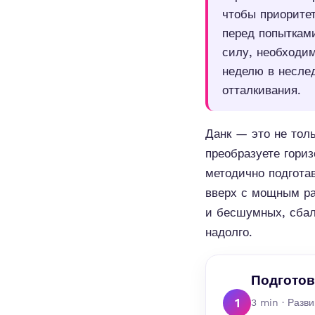
чтобы приорите
перед попыткам
силу, необходим
неделю в несле
отталкивания.
Данк — это не толь
преобразуете гориз
методично подгота
вверх с мощным ра
и бесшумных, сбал
надолго.
Подготов
1
3 min · Разв