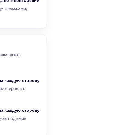
а по 5 повторений
ду прыжками,
локировать
на каждую сторону
фиксировать
на каждую сторону
ном подъеме