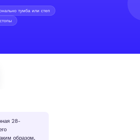
онально тумба или степ
стопы
нная 28-
его
таким образом,