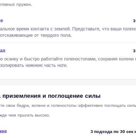
тивных пружин.
те
3
альное время контакта с землей. Представьте, что ваши голе
отскакивающие от твердого пола.
ах
3
ю осанку и быстро работайте голеностопами, сохраняя колени 
золировать нижнюю часть ноги.
 приземления и поглощение силы
ите свои бедра, колени и голеностопы эффективно поглощать си
ежде чем прыгать высоко.
жке
3 подхода по 30 сек