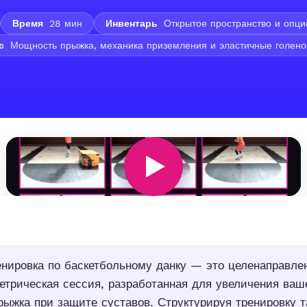
Время
28 мин
Инвентарь
Открытое пространство и опци
с
Мощность прыжка, механика приземления и эластичные голено
нировка по баскетбольному данку — это целенаправле
етрическая сессия, разработанная для увеличения ваш
рыжка при защите суставов. Структурируя тренировку 