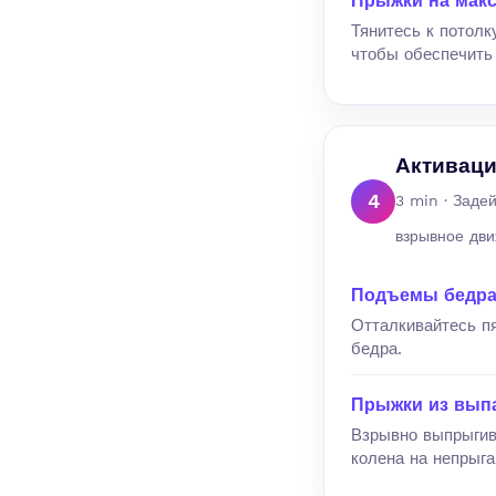
Прыжки на мак
Тянитесь к потол
чтобы обеспечить
Активаци
4
3 min · Заде
взрывное дви
Подъемы бедра 
Отталкивайтесь п
бедра.
Прыжки из вып
Взрывно выпрыгив
колена на непрыга