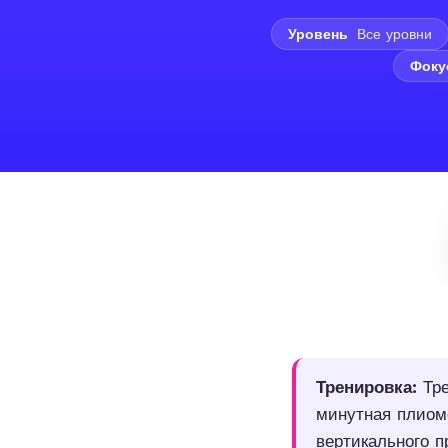
Уровень
Все уровни
Фоку
Тренировка:
Тре
минутная плиом
вертикального п