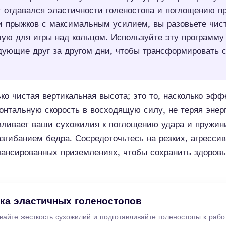
т отдавался эластичности голеностопа и поглощению п
и прыжков с максимальным усилием, вы разовьете чис
ую для игры над кольцом. Используйте эту программу 
дующие друг за другом дни, чтобы трансформировать 
ко чистая вертикальная высота; это то, насколько эфф
онтальную скорость в восходящую силу, не теряя энер
вливает ваши сухожилия к поглощению удара и пружи
згибанием бедра. Сосредоточьтесь на резких, агресси
ансированных приземлениях, чтобы сохранить здоровь
ка эластичных голеностопов
ивайте жесткость сухожилий и подготавливайте голеностопы к рабо