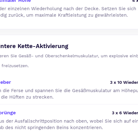
ximaler Höhe
4 
eder einzelnen Wiederholung nach der Decke. Setzen Sie sich
dig zurück, um maximale Kraftleistung zu gewährleisten.
intere Kette-Aktivierung
vieren Sie Gesäß- und Oberschenkelmuskulatur, um explosive einb
 freizusetzen.
heber
3 x 10 Wiede
h die Ferse und spannen Sie die Gesäßmuskulatur am Höhepu
die Hüften zu strecken.
Sprünge
3 x 6 Wiede
us der Ausfallschrittposition nach oben, wobei Sie sich auf e
ub des nicht springenden Beins konzentrieren.