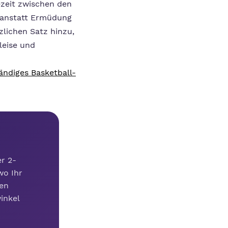
ezeit zwischen den
, anstatt Ermüdung
zlichen Satz hinzu,
leise und
tändiges Basketball-
r 2-
wo Ihr
ren
inkel