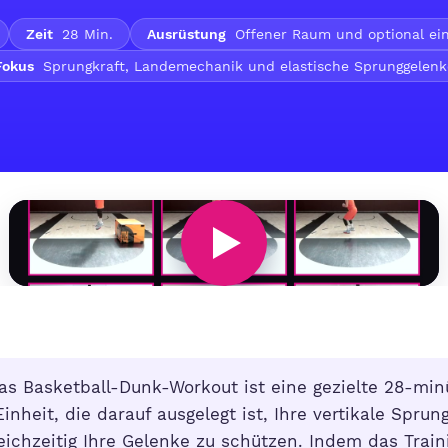
Zeit
28 Min.
Ausrüstung
Offener Raum und optional ein
Fokus
Sprungkraft, Landemechanik und elastische Sprunggelenk
s Basketball-Dunk-Workout ist eine gezielte 28-min
inheit, die darauf ausgelegt ist, Ihre vertikale Sprun
ichzeitig Ihre Gelenke zu schützen. Indem das Train