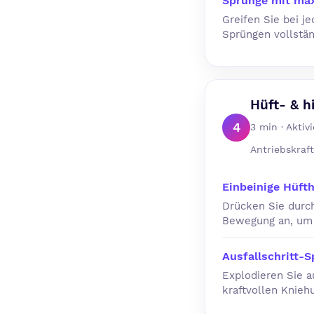
Sprünge mit ma
Greifen Sie bei j
Sprüngen vollstän
Hüft- & h
4
3 min · Akti
Antriebskraft
Einbeinige Hüft
Drücken Sie durc
Bewegung an, um 
Ausfallschritt-
Explodieren Sie a
kraftvollen Knieh