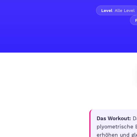
Level
Alle Level
Das Workout:
Da
plyometrische E
erhöhen und gle