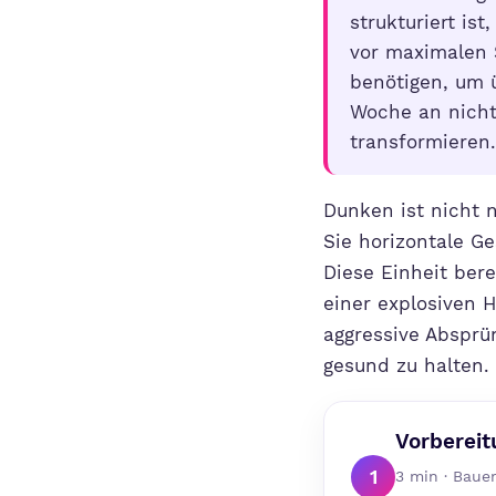
strukturiert is
vor maximalen S
benötigen, um 
Woche an nicht
transformieren.
Dunken ist nicht n
Sie horizontale G
Diese Einheit ber
einer explosiven H
aggressive Absprü
gesund zu halten.
Vorbereit
1
3 min · Bauen