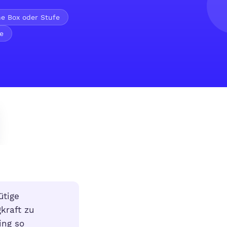
e Box oder Stufe
e
ütige
gkraft zu
ing so