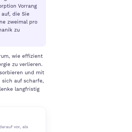
orption Vorrang
auf, die Sie
ine zweimal pro
hanik zu
rum, wie effizient
gie zu verlieren.
bsorbieren und mit
 sich auf scharfe,
enke langfristig
arauf vor, als