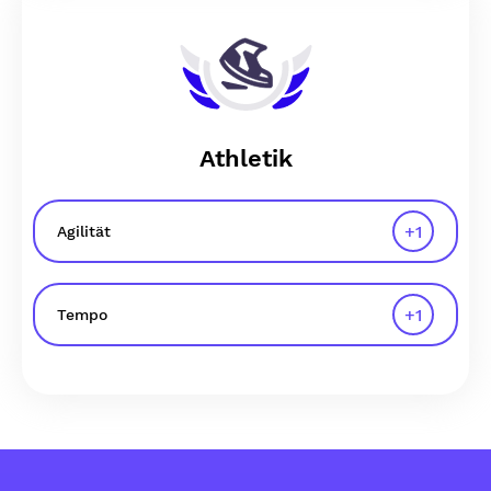
Athletik
+
1
Agilität
+
1
Tempo