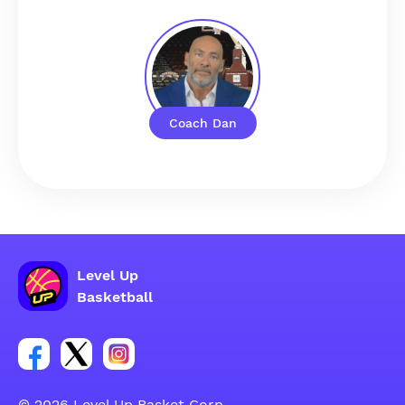
Coach Dan
Level Up
Basketball
Link zur Facebook-Gruppe
Link zum Tweeter-Account
Link zum Instagram-Account
© 2026 Level Up Basket Corp.