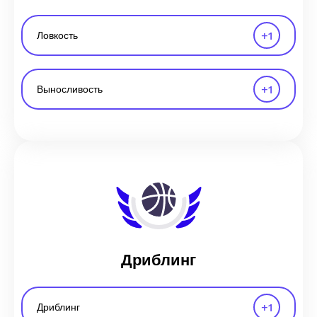
+
1
Ловкость
+
1
Выносливость
Дриблинг
+
1
Дриблинг