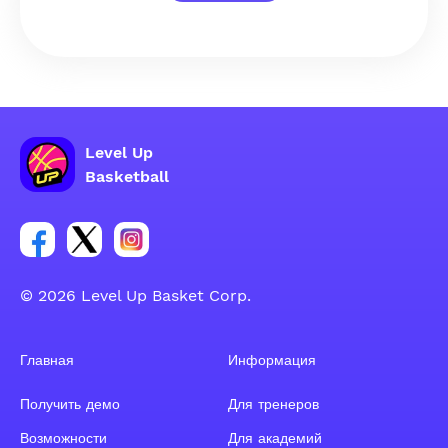
Level Up
Basketball
Ссылка на группу Facebook
Ссылка на группу Tweeter
Ссылка на группу Instagram
© 2026 Level Up Basket Corp.
Главная
Информация
Получить демо
Для тренеров
Возможности
Для академий