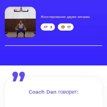
Жонглирование двумя мячами
3
17
Coach Dan говорит: