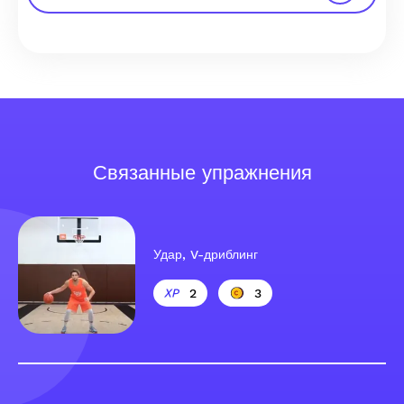
Связанные упражнения
Удар, V-дриблинг
2
3