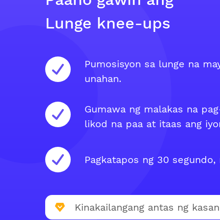
Lunge knee-ups
Pumosisyon sa lunge na may
unahan.
Gumawa ng malakas na pag-
likod na paa at itaas ang iy
Pagkatapos ng 30 segundo, 
Kinakailangang antas ng kasan