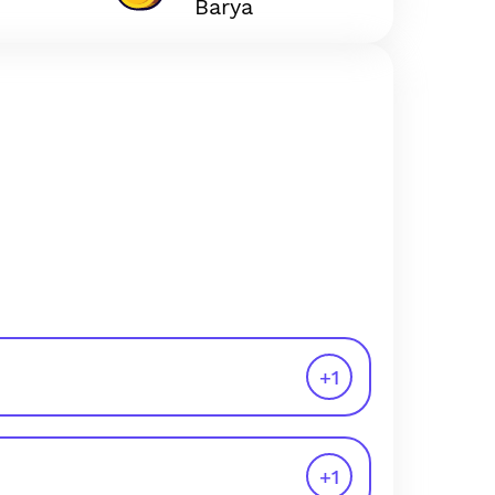
Barya
+
1
+
1