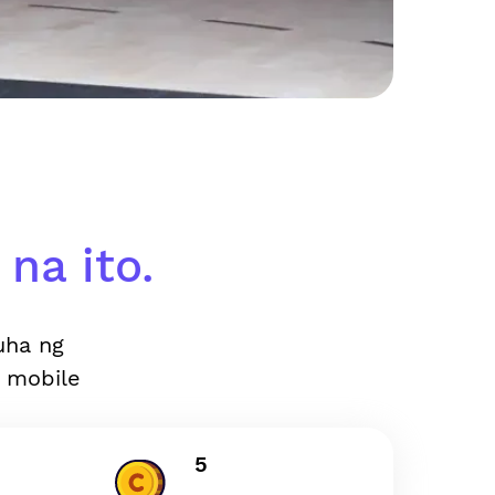
na ito.
uha ng
 mobile
5