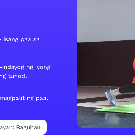
 isang paa sa
indayog ng iyong
ong tuhod.
magpalit ng paa.
ayan:
Baguhan