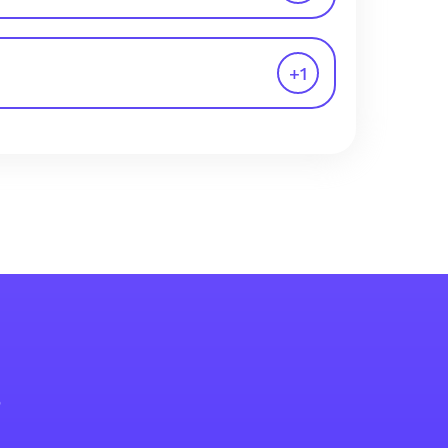
+
1
s