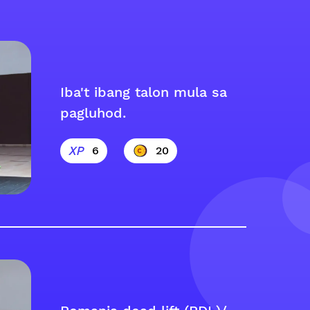
Iba't ibang talon mula sa
pagluhod.
6
20