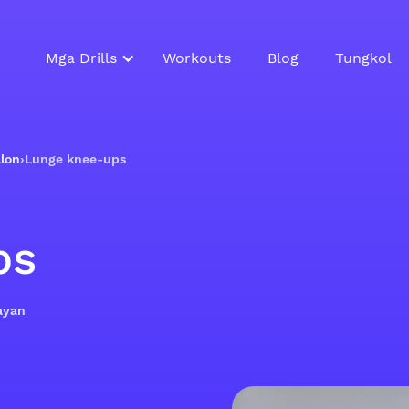
Mga Drills
Workouts
Blog
Tungkol
lon
›
Lunge knee-ups
ps
ayan