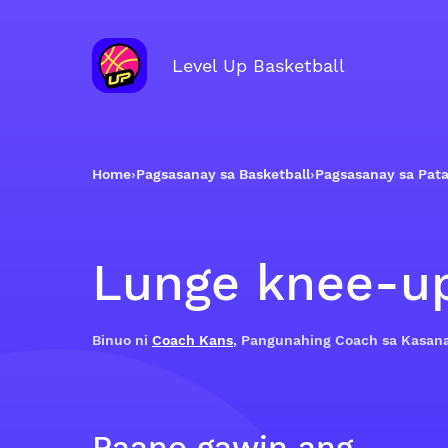
Level Up Basketball
Home
›
Pagsasanay sa Basketball
›
Pagsasanay sa Pata
Lunge knee-u
Binuo ni
Coach Kans
, Pangunahing Coach sa Kasan
Paano gawin ang