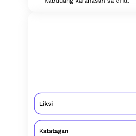
Kabuuang karanasan sa drill.
Liksi
Katatagan