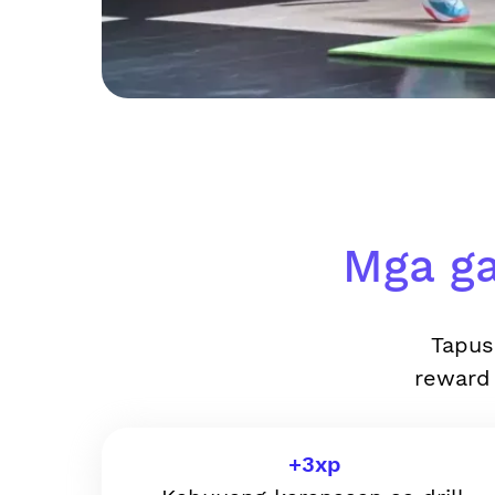
Mga ga
Tapus
reward
+
3
xp