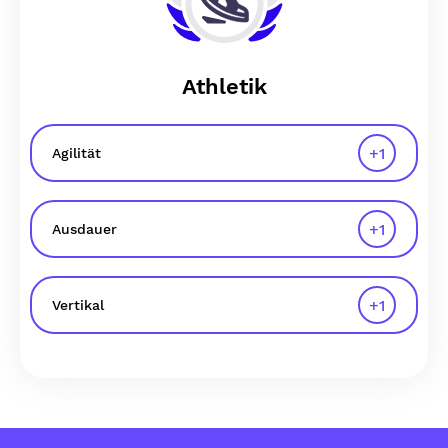
Athletik
+
1
Agilität
+
1
Ausdauer
+
1
Vertikal