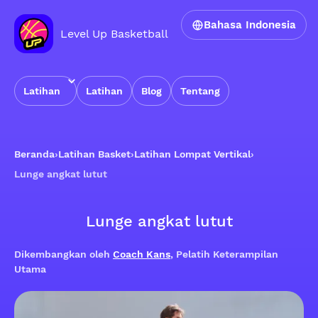
Bahasa Indonesia
Level Up Basketball
Latihan
Latihan
Blog
Tentang
Beranda
›
Latihan Basket
›
Latihan Lompat Vertikal
›
Lunge angkat lutut
Lunge angkat lutut
Dikembangkan oleh
Coach Kans
, Pelatih Keterampilan
Utama