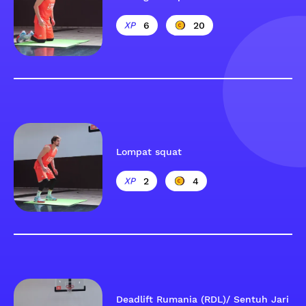
6
20
Lompat squat
2
4
Deadlift Rumania (RDL)/ Sentuh Jari