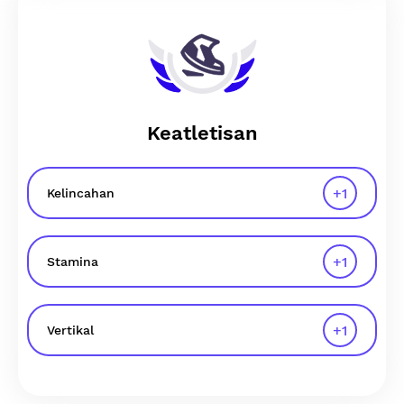
Keatletisan
+
1
Kelincahan
+
1
Stamina
+
1
Vertikal