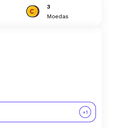
3
Moedas
+
1