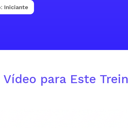
:
Iniciante
 Vídeo para Este Trei