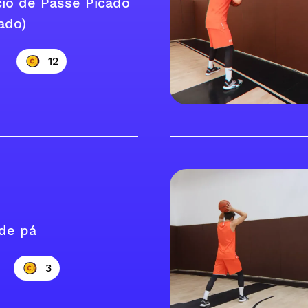
cio de Passe Picado
ado)
12
de pá
3