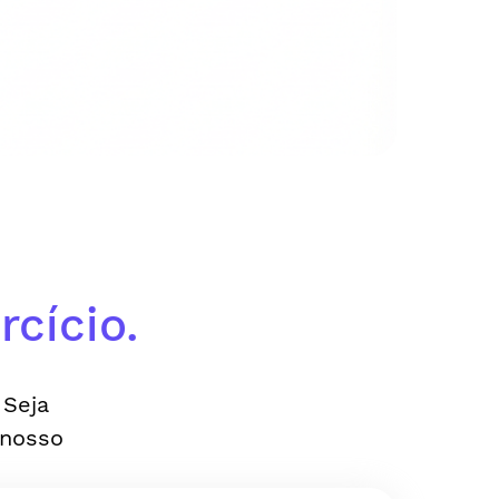
cício.
 Seja
 nosso