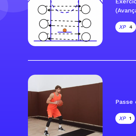
Exercí
(Avanç
4
Passe 
1