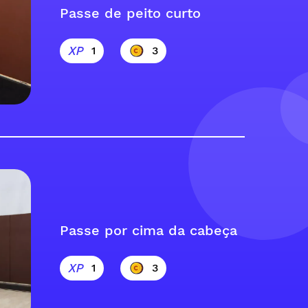
Passe de peito curto
1
3
Passe por cima da cabeça
1
3