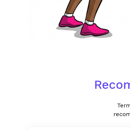
Recom
Term
recom