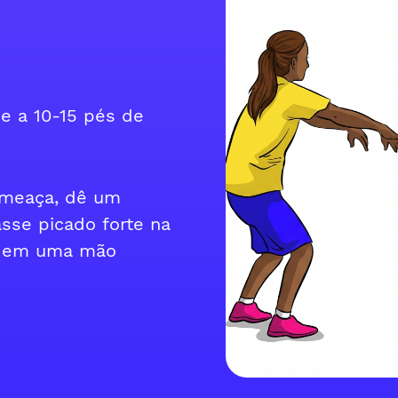
e a 10-15 pés de
 ameaça, dê um
sse picado forte na
se em uma mão