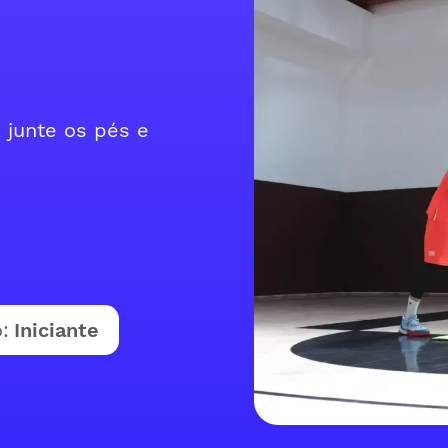
 junte os pés e
:
Iniciante