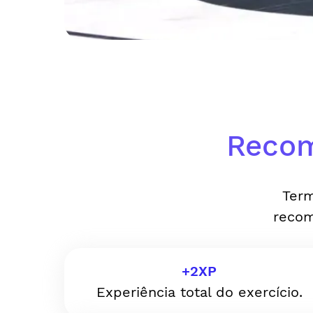
Recom
Term
recom
+
2
XP
Experiência total do exercício.