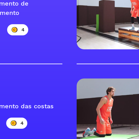
amento de
amento
4
mento das costas
4