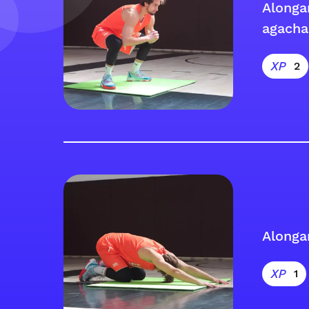
Along
agach
2
Alonga
1