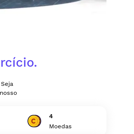
cício.
 Seja
 nosso
4
Moedas