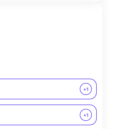
+
1
+
1