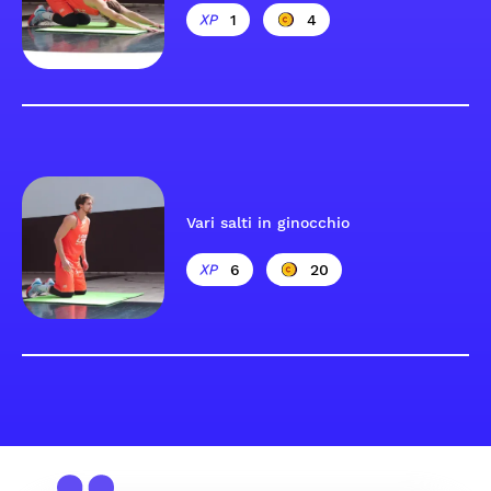
1
4
Vari salti in ginocchio
6
20