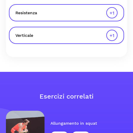
+
1
Resistenza
+
1
Verticale
Esercizi correlati
Allungamento in squat