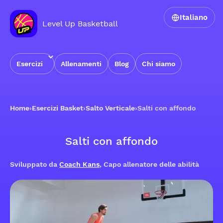
Italiano
Level Up Basketball
Esercizi
Allenamenti
Blog
Chi siamo
Home
›
Esercizi Basket
›
Salto Verticale
›
Salti con affondo
Salti con affondo
Sviluppato da
Coach Kans
, Capo allenatore delle abilità