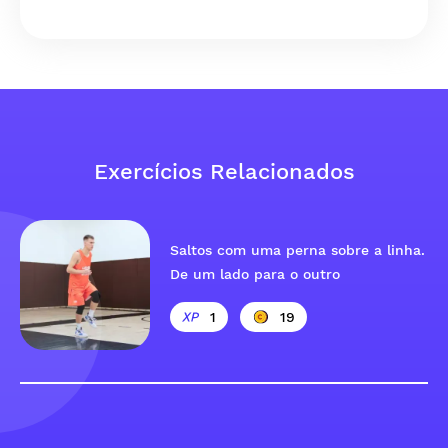
Exercícios Relacionados
Saltos com uma perna sobre a linha.
De um lado para o outro
1
19