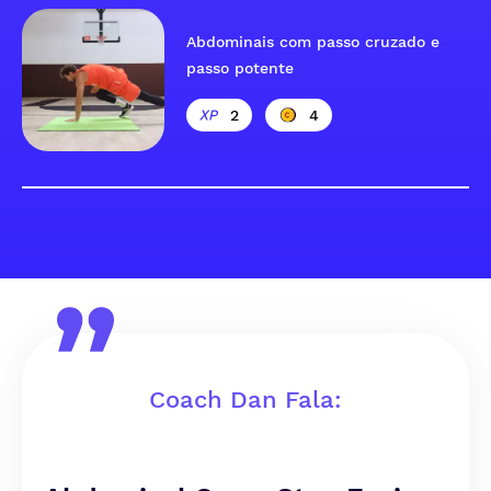
Abdominais com passo cruzado e
passo potente
2
4
Coach Dan Fala: