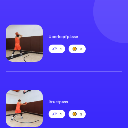
Überkopfpässe
1
3
Brustpass
1
3