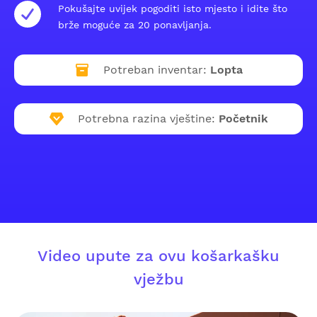
Pokušajte uvijek pogoditi isto mjesto i idite što
brže moguće za 20 ponavljanja.
Potreban inventar:
Lopta
Potrebna razina vještine:
Početnik
Video upute za ovu košarkašku
vježbu