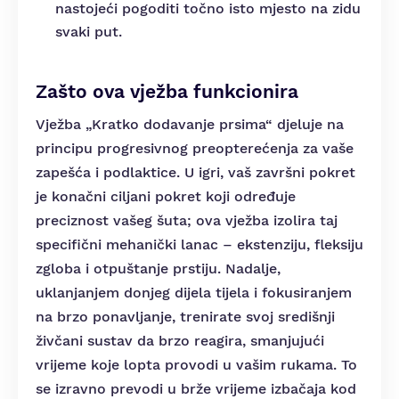
nastojeći pogoditi točno isto mjesto na zidu
svaki put.
Zašto ova vježba funkcionira
Vježba „Kratko dodavanje prsima“ djeluje na
principu progresivnog preopterećenja za vaše
zapešća i podlaktice. U igri, vaš završni pokret
je konačni ciljani pokret koji određuje
preciznost vašeg šuta; ova vježba izolira taj
specifični mehanički lanac – ekstenziju, fleksiju
zgloba i otpuštanje prstiju. Nadalje,
uklanjanjem donjeg dijela tijela i fokusiranjem
na brzo ponavljanje, trenirate svoj središnji
živčani sustav da brzo reagira, smanjujući
vrijeme koje lopta provodi u vašim rukama. To
se izravno prevodi u brže vrijeme izbačaja kod