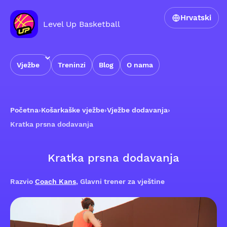
Hrvatski
Level Up Basketball
Vježbe
Treninzi
Blog
O nama
Početna
›
Košarkaške vježbe
›
Vježbe dodavanja
›
Kratka prsna dodavanja
Kratka prsna dodavanja
Razvio
Coach Kans
, Glavni trener za vještine