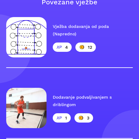
Povezane vježbe
Vježba dodavanja od poda
(Napredno)
4
12
Dodavanje podvaljivanjem s
driblingom
1
3