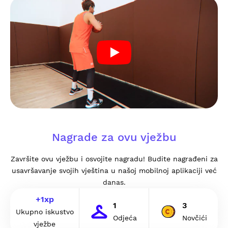
Nagrade za ovu vježbu
Završite ovu vježbu i osvojite nagradu! Budite nagrađeni za
usavršavanje svojih vještina u našoj mobilnoj aplikaciji već
danas.
+
1
xp
1
3
Ukupno iskustvo
Odjeća
Novčići
vježbe