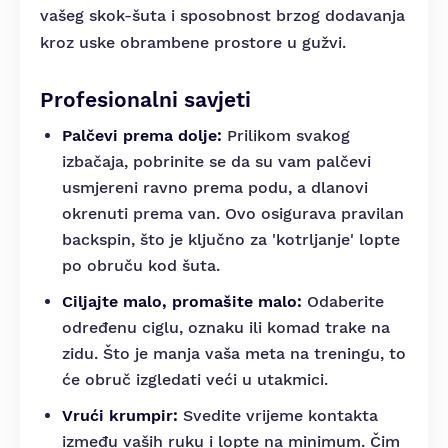
vašeg skok-šuta i sposobnost brzog dodavanja
kroz uske obrambene prostore u gužvi.
Profesionalni savjeti
Palčevi prema dolje:
Prilikom svakog
izbačaja, pobrinite se da su vam palčevi
usmjereni ravno prema podu, a dlanovi
okrenuti prema van. Ovo osigurava pravilan
backspin, što je ključno za 'kotrljanje' lopte
po obruču kod šuta.
Ciljajte malo, promašite malo:
Odaberite
određenu ciglu, oznaku ili komad trake na
zidu. Što je manja vaša meta na treningu, to
će obruč izgledati veći u utakmici.
Vrući krumpir:
Svedite vrijeme kontakta
između vaših ruku i lopte na minimum. Čim