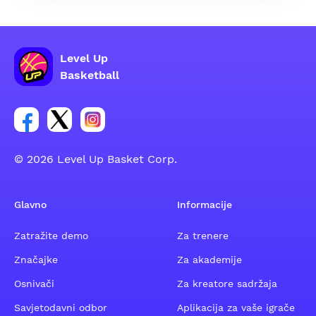
Level Up
Basketball
Poveznica za Facebook grupu
Poveznica za Twitter grupu
Poveznica za Instagram grupu
© 2026 Level Up Basket Corp.
Glavno
Informacije
Zatražite demo
Za trenere
Značajke
Za akademije
Osnivači
Za kreatore sadržaja
Savjetodavni odbor
Aplikacija za vaše igrače