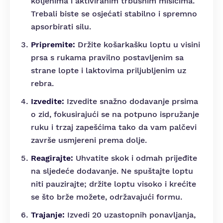
koljenima i aktiviranim trbušnim mišićima.
Trebali biste se osjećati stabilno i spremno
apsorbirati silu.
Pripremite:
Držite košarkašku loptu u visini
prsa s rukama pravilno postavljenim sa
strane lopte i laktovima priljubljenim uz
rebra.
Izvedite:
Izvedite snažno dodavanje prsima
o zid, fokusirajući se na potpuno ispružanje
ruku i trzaj zapešćima tako da vam palčevi
završe usmjereni prema dolje.
Reagirajte:
Uhvatite skok i odmah prijeđite
na sljedeće dodavanje. Ne spuštajte loptu
niti pauzirajte; držite loptu visoko i krećite
se što brže možete, održavajući formu.
Trajanje:
Izvedi 20 uzastopnih ponavljanja,