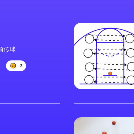
前传球
3