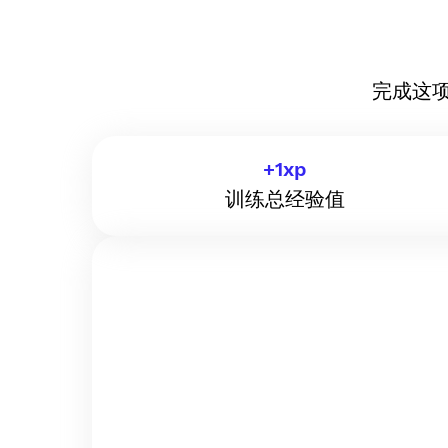
完成这
+
1
xp
训练总经验值