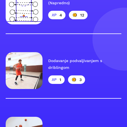
(Napredno)
4
12
Dodavanje podvaljivanjem s
driblingom
1
3