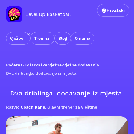
Hrvatski
Level Up Basketball
Vježbe
Treninzi
Blog
O nama
Početna
›
Košarkaške vježbe
›
Vježbe dodavanja
›
Dva driblinga, dodavanje iz mjesta.
Dva driblinga, dodavanje iz mjesta.
Razvio
Coach Kans
, Glavni trener za vještine