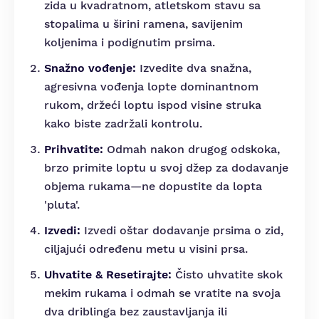
zida u kvadratnom, atletskom stavu sa
stopalima u širini ramena, savijenim
koljenima i podignutim prsima.
Snažno vođenje:
Izvedite dva snažna,
agresivna vođenja lopte dominantnom
rukom, držeći loptu ispod visine struka
kako biste zadržali kontrolu.
Prihvatite:
Odmah nakon drugog odskoka,
brzo primite loptu u svoj džep za dodavanje
objema rukama—ne dopustite da lopta
'pluta'.
Izvedi:
Izvedi oštar dodavanje prsima o zid,
ciljajući određenu metu u visini prsa.
Uhvatite & Resetirajte:
Čisto uhvatite skok
mekim rukama i odmah se vratite na svoja
dva driblinga bez zaustavljanja ili