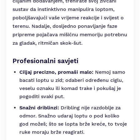
ciljanim dodavanjem, trenirate svoj živčani
sustav da instinktivno manipulira loptom,
poboljšavajući vaše vrijeme reakcije i svijest o
terenu. Nadalje, dosljedno ponavljanje faze
pripreme pojačava mišićnu memoriju potrebnu
za gladak, ritmičan skok-šut.
Profesionalni savjeti
Ciljaj precizno, promaši malo:
Nemoj samo
bacati loptu u zid; odaberi određenu ciglu,
veselu oznaku ili komad trake i pokušaj je
pogoditi svaki put.
Snažni driblinzi:
Dribling nije razdoblje za
odmor. Snažno udaraj loptu o pod koliko
god možeš; što se lopta brže kreće, to tvoje
ruke moraju brže reagirati.