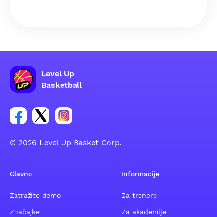
Level Up
Basketball
Poveznica za Facebook grupu
Poveznica za Twitter grupu
Poveznica za Instagram grupu
© 2026 Level Up Basket Corp.
Glavno
Informacije
Zatražite demo
Za trenere
Značajke
Za akademije