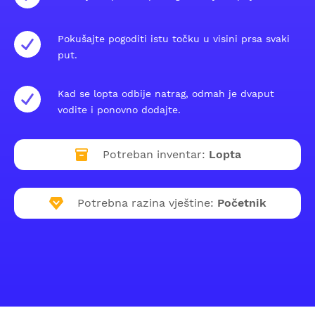
Pokušajte pogoditi istu točku u visini prsa svaki
put.
Kad se lopta odbije natrag, odmah je dvaput
vodite i ponovno dodajte.
Potreban inventar:
Lopta
Potrebna razina vještine:
Početnik