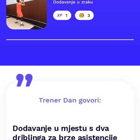
Dodavanje u zraku
1
3
Trener Dan govori:
Dodavanje u mjestu s dva
driblinga za brze asistencije