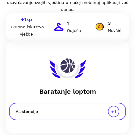
usavršavanje svojih vještina u našoj mobilnoj aplikaciji već
danas.
+
1
xp
1
3
Ukupno iskustvo
Odjeća
Novčići
vježbe
Baratanje loptom
+
1
Asistencije