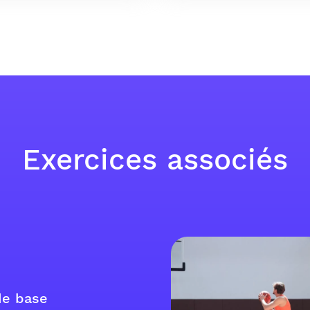
Exercices associés
de base