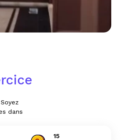
rcice
 Soyez
es dans
15