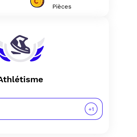
Pièces
Athlétisme
+
1