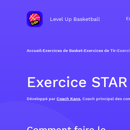
E
Level Up Basketball
Accueil
›
Exercices de Basket
›
Exercices de Tir
›
Exerc
Exercice STAR
Développé par
Coach Kans
, Coach principal des c
Comment faire le