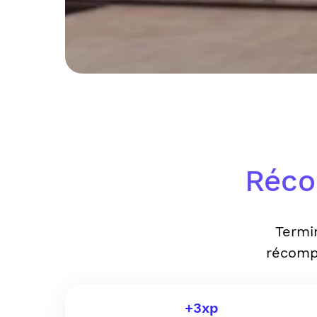
Réco
Termi
récomp
+
3
xp