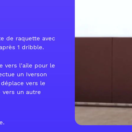
e de raquette avec
après 1 dribble.
 vers l'aile pour le
fectue un Iverson
e déplace vers le
e vers un autre
e.