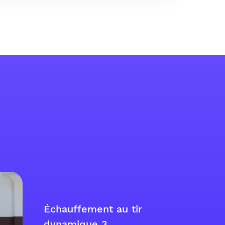
Échauffement au tir
dynamique 3