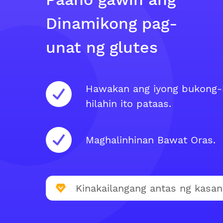
Dinamikong pag-
unat ng glutes
Hawakan ang iyong bukong-
hilahin ito pataas.
Maghalinhinan Bawat Oras.
Kinakailangang antas ng kasan