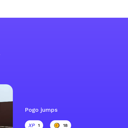
s
Pogo jumps
1
18