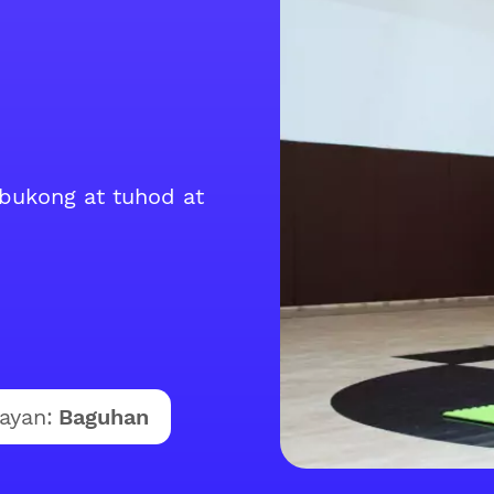
bukong at tuhod at
ayan:
Baguhan