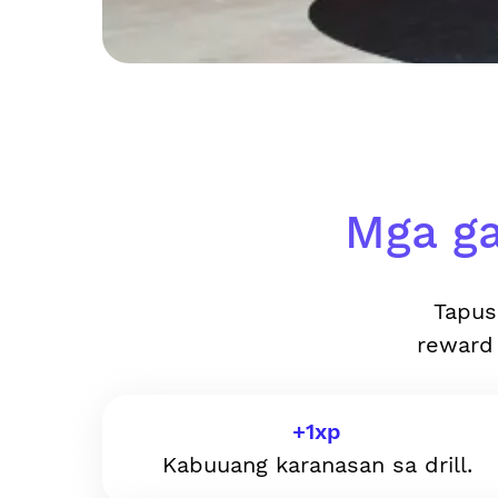
Mga ga
Tapus
reward
+
1
xp
Kabuuang karanasan sa drill.