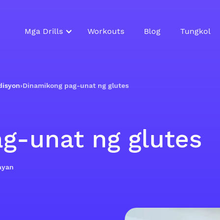
Mga Drills
Workouts
Blog
Tungkol
disyon
›
Dinamikong pag-unat ng glutes
g-unat ng glutes
ayan