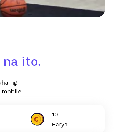
na ito.
uha ng
 mobile
10
Barya