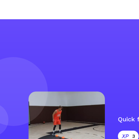
Quick f
3