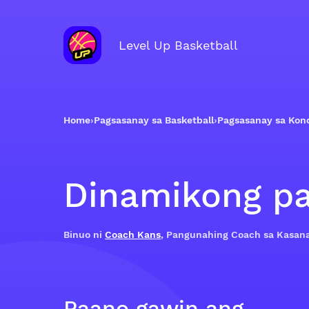
Level Up Basketball
Home
›
Pagsasanay sa Basketball
›
Pagsasanay sa Kon
Dinamikong pa
Binuo ni
Coach Kans
, Pangunahing Coach sa Kasan
Paano gawin ang