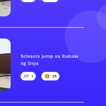
Scissors jump sa ibabaw
ng linya
1
25