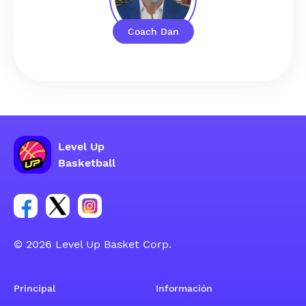
Coach Dan
Level Up
Basketball
Enlace para el grupo social de la cuenta de Facebook
Enlace para el grupo social de la cuenta de Twitt
Enlace para el grupo social de la cuenta d
© 2026 Level Up Basket Corp.
Principal
Información