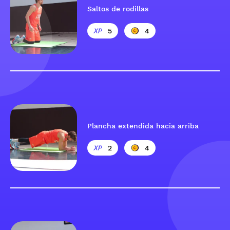
Saltos de rodillas
5
4
Plancha extendida hacia arriba
2
4