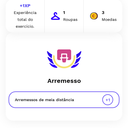
+
1
XP
1
3
Experiência
total do
Roupas
Moedas
exercício.
Arremesso
+
1
Arremessos de meia distância