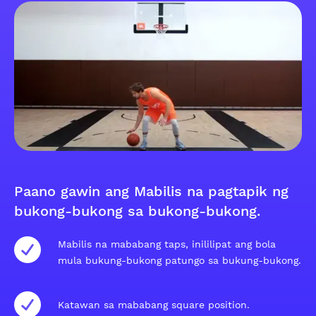
Paano gawin ang Mabilis na pagtapik ng
bukong-bukong sa bukong-bukong.
Mabilis na mababang taps, inililipat ang bola
mula bukung-bukong patungo sa bukung-bukong.
Katawan sa mababang square position.