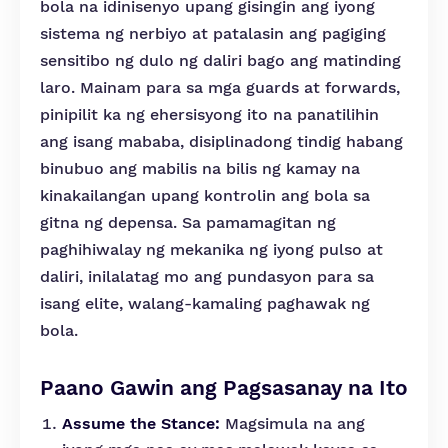
bola na idinisenyo upang gisingin ang iyong
sistema ng nerbiyo at patalasin ang pagiging
sensitibo ng dulo ng daliri bago ang matinding
laro. Mainam para sa mga guards at forwards,
pinipilit ka ng ehersisyong ito na panatilihin
ang isang mababa, disiplinadong tindig habang
binubuo ang mabilis na bilis ng kamay na
kinakailangan upang kontrolin ang bola sa
gitna ng depensa. Sa pamamagitan ng
paghihiwalay ng mekanika ng iyong pulso at
daliri, inilalatag mo ang pundasyon para sa
isang elite, walang-kamaling paghawak ng
bola.
Paano Gawin ang Pagsasanay na Ito
Assume the Stance:
Magsimula na ang