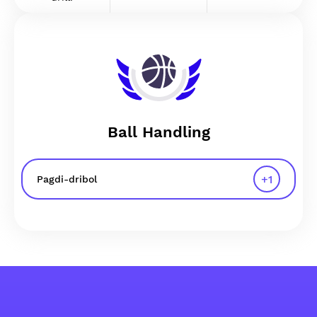
Ball Handling
+
1
Pagdi-dribol