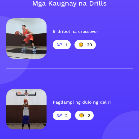
Mga Kaugnay na Drills
5-dribol na crossover
1
20
Pagdampi ng dulo ng daliri
2
2