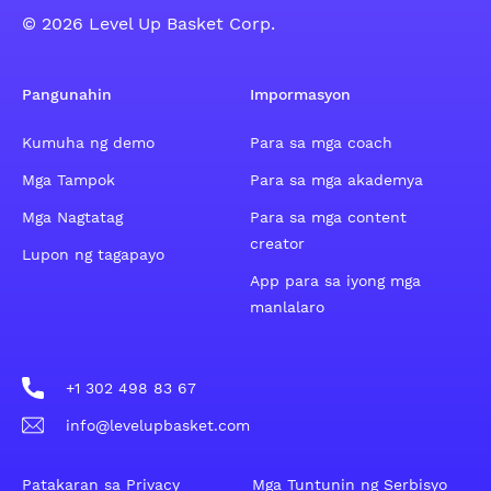
© 2026 Level Up Basket Corp.
Pangunahin
Impormasyon
Kumuha ng demo
Para sa mga coach
Mga Tampok
Para sa mga akademya
Mga Nagtatag
Para sa mga content
creator
Lupon ng tagapayo
App para sa iyong mga
manlalaro
+1 302 498 83 67
info@levelupbasket.com
Patakaran sa Privacy
Mga Tuntunin ng Serbisyo