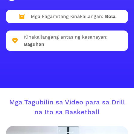
Mga kagamitang kinakailangan:
Bola
Kinakailangang antas ng kasanayan:
Baguhan
Mga Tagubilin sa Video para sa Drill
na Ito sa Basketball