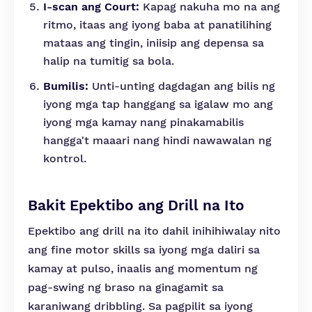
I-scan ang Court:
Kapag nakuha mo na ang
ritmo, itaas ang iyong baba at panatilihing
mataas ang tingin, iniisip ang depensa sa
halip na tumitig sa bola.
Bumilis:
Unti-unting dagdagan ang bilis ng
iyong mga tap hanggang sa igalaw mo ang
iyong mga kamay nang pinakamabilis
hangga't maaari nang hindi nawawalan ng
kontrol.
Bakit Epektibo ang Drill na Ito
Epektibo ang drill na ito dahil inihihiwalay nito
ang fine motor skills sa iyong mga daliri sa
kamay at pulso, inaalis ang momentum ng
pag-swing ng braso na ginagamit sa
karaniwang dribbling. Sa pagpilit sa iyong