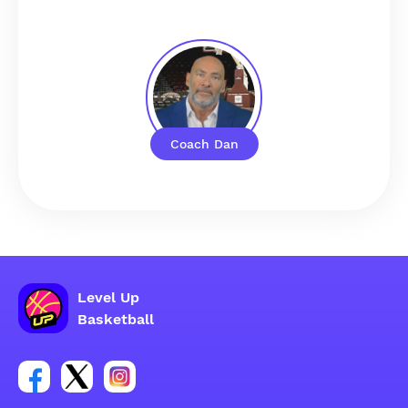
Coach Dan
Level Up
Basketball
Link para sa social group ng Facebook account
Link para sa social group ng tweeter account
Link para sa social group ng Instagram ac