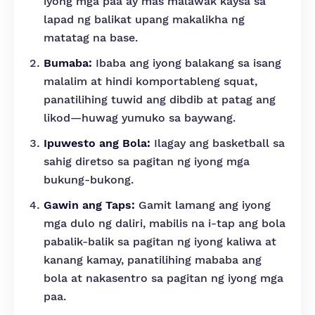
iyong mga paa ay mas malawak kaysa sa
lapad ng balikat upang makalikha ng
matatag na base.
Bumaba:
Ibaba ang iyong balakang sa isang
malalim at hindi komportableng squat,
panatilihing tuwid ang dibdib at patag ang
likod—huwag yumuko sa baywang.
Ipuwesto ang Bola:
Ilagay ang basketball sa
sahig diretso sa pagitan ng iyong mga
bukung-bukong.
Gawin ang Taps:
Gamit lamang ang iyong
mga dulo ng daliri, mabilis na i-tap ang bola
pabalik-balik sa pagitan ng iyong kaliwa at
kanang kamay, panatilihing mababa ang
bola at nakasentro sa pagitan ng iyong mga
paa.