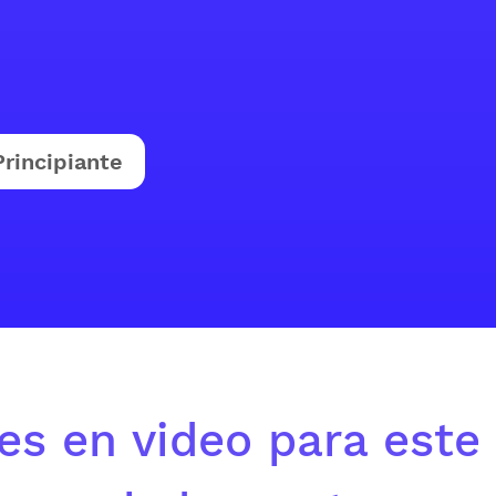
Principiante
es en video para este 