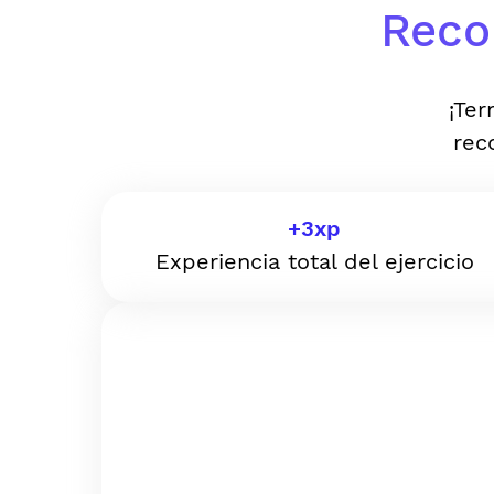
Reco
¡Ter
rec
+
3
xp
Experiencia total del ejercicio