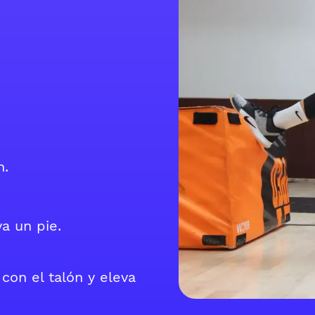
n.
a un pie.
con el talón y eleva