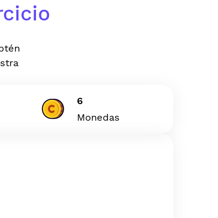
cicio
Obtén
stra
6
Monedas