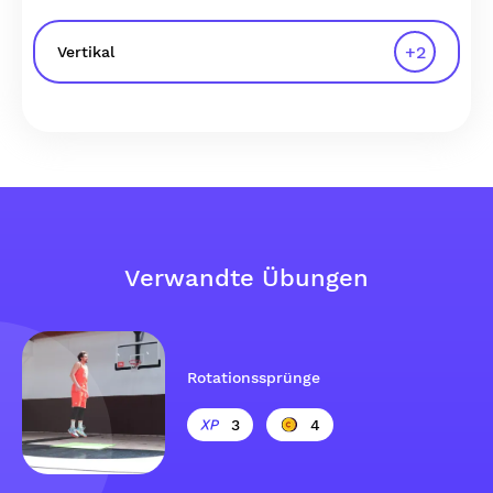
+
2
Vertikal
Verwandte Übungen
Rotationssprünge
3
4