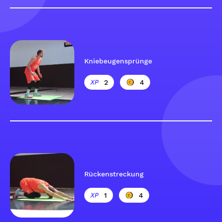
Kniebeugensprünge
2
4
Rückenstreckung
1
4