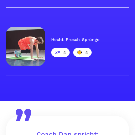
Hecht-Frosch-Sprünge
4
4
Coach Dan spricht: