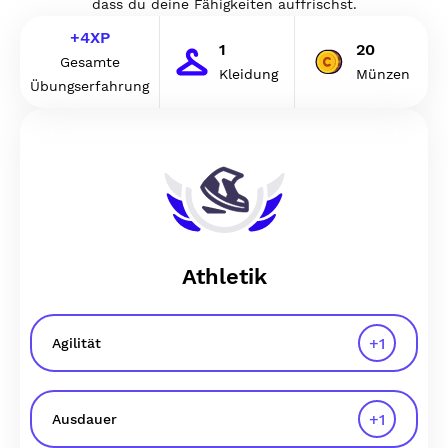
dass du deine Fähigkeiten auffrischst.
+
4
XP
1
20
Gesamte
Kleidung
Münzen
Übungserfahrung
Athletik
+
1
Agilität
+
1
Ausdauer