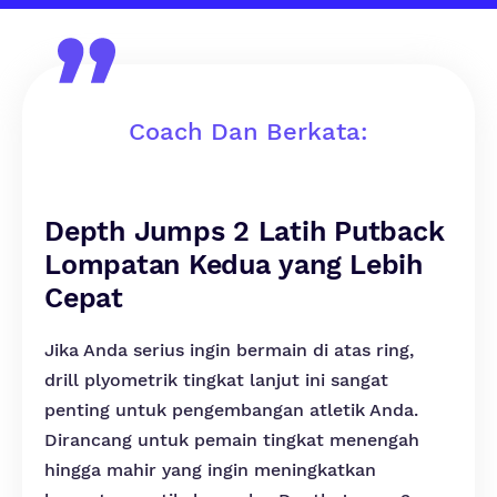
Coach Dan Berkata:
Depth Jumps 2 Latih Putback
Lompatan Kedua yang Lebih
Cepat
Jika Anda serius ingin bermain di atas ring,
drill plyometrik tingkat lanjut ini sangat
penting untuk pengembangan atletik Anda.
Dirancang untuk pemain tingkat menengah
hingga mahir yang ingin meningkatkan