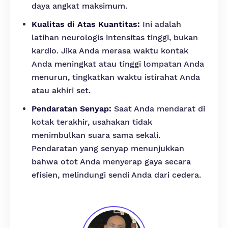
daya angkat maksimum.
Kualitas di Atas Kuantitas:
Ini adalah
latihan neurologis intensitas tinggi, bukan
kardio. Jika Anda merasa waktu kontak
Anda meningkat atau tinggi lompatan Anda
menurun, tingkatkan waktu istirahat Anda
atau akhiri set.
Pendaratan Senyap:
Saat Anda mendarat di
kotak terakhir, usahakan tidak
menimbulkan suara sama sekali.
Pendaratan yang senyap menunjukkan
bahwa otot Anda menyerap gaya secara
efisien, melindungi sendi Anda dari cedera.