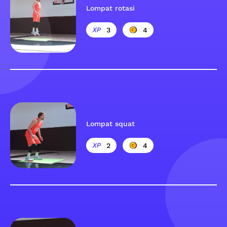
Lompat rotasi
3
4
Lompat squat
2
4