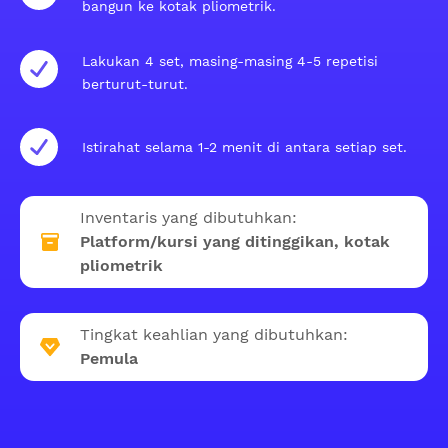
bangun ke kotak pliometrik.
Lakukan 4 set, masing-masing 4-5 repetisi
berturut-turut.
Istirahat selama 1-2 menit di antara setiap set.
Inventaris yang dibutuhkan:
Platform/kursi yang ditinggikan, kotak
pliometrik
Tingkat keahlian yang dibutuhkan:
Pemula