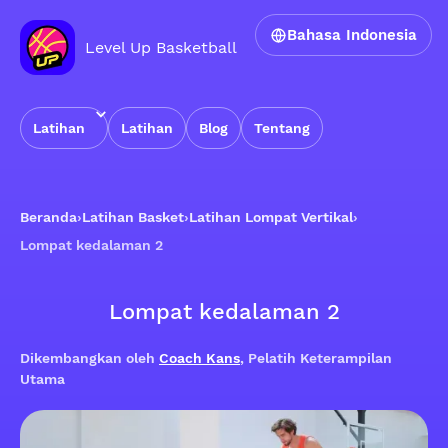
Bahasa Indonesia
Level Up Basketball
Latihan
Latihan
Blog
Tentang
Beranda
›
Latihan Basket
›
Latihan Lompat Vertikal
›
Lompat kedalaman 2
Lompat kedalaman 2
Dikembangkan oleh
Coach Kans
, Pelatih Keterampilan
Utama