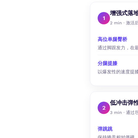
增强式落
1
2 min ·
高位单腿臀桥
通过脚跟发力，在
分腿提膝
以爆发性的速度提
低冲击弹
2
3 min ·
弹跳跳
保持膝盖相对僵硬