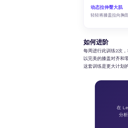
动态拉伸臀大肌
轻轻将膝盖拉向胸
如何进阶
每周进行此训练2次
以完美的膝盖对齐和
这套训练是更大计划
在 L
分析