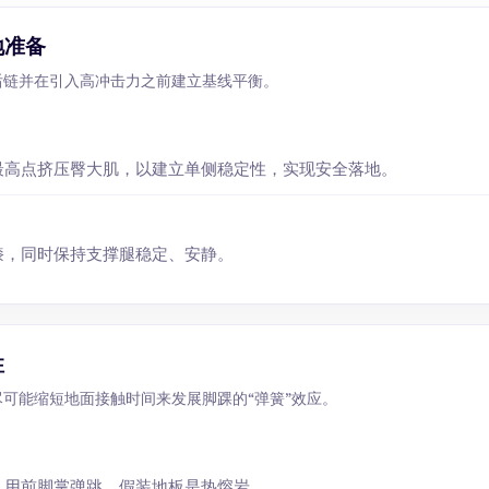
地准备
 激活后链并在引入高冲击力之前建立基线平衡。
最高点挤压臀大肌，以建立单侧稳定性，实现安全落地。
膝，同时保持支撑腿稳定、安静。
性
 通过尽可能缩短地面接触时间来发展脚踝的“弹簧”效应。
，用前脚掌弹跳。假装地板是热熔岩。