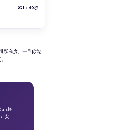
2组 x 40秒
跳跃高度。一旦你能
复。
Dan将
立安