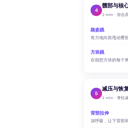
髋部与核
4
2 min ·
跪姿跳
有力地向前甩动臀
方块跳
在假想方块的每个
减压与恢
5
2 min ·
背部拉伸
深呼吸，让下背部