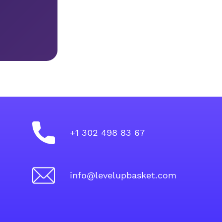
+1 302 498 83 67
info@levelupbasket.com