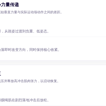
心力量传递
 弥合原始垂直力量与实际运动场动作之间的差距。
部，从跪姿过渡到负重、低姿态。
角落即时改变方向，同时保持核心收紧。
复
 脊柱减压并释放高冲击肌肉张力，以启动恢复。
和腘绳肌在剧烈落地冲击后放松。