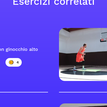
Esercizi correlati
on ginocchio alto
4