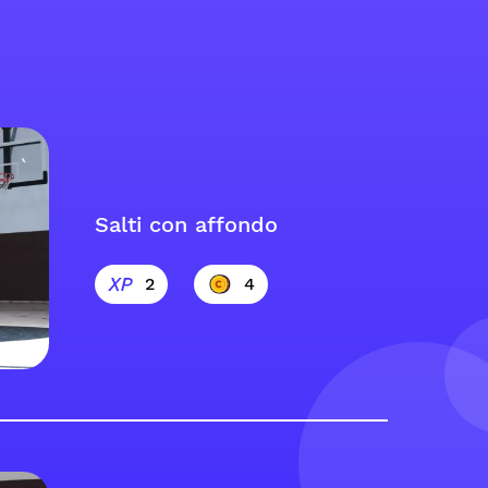
Salti con affondo
2
4