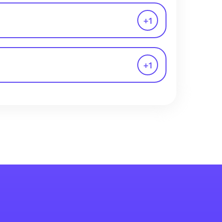
+
1
+
1