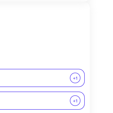
+
1
+
1