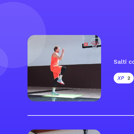
Salti c
2