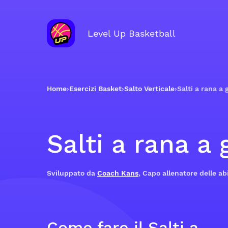
Level Up Basketball
Home
›
Esercizi Basket
›
Salto Verticale
›
Salti a rana a
Salti a rana a
Sviluppato da
Coach Kans
, Capo allenatore delle abi
Come fare il Salti a