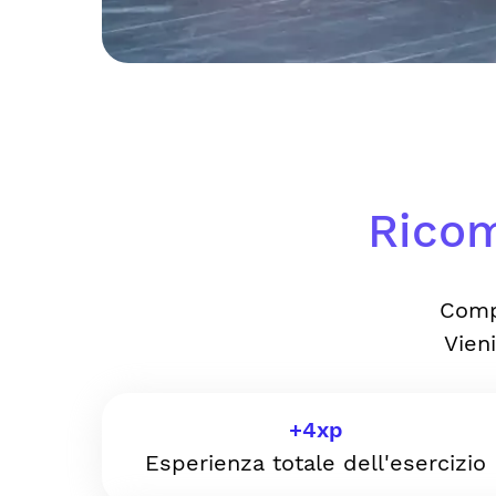
Ricom
Comp
Vien
+
4
xp
Esperienza totale dell'esercizio