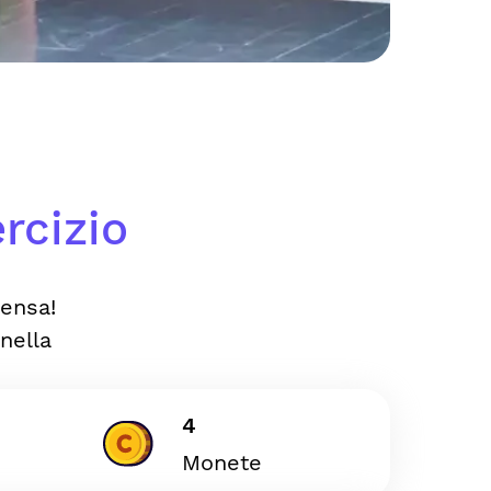
rcizio
ensa!
nella
4
Monete