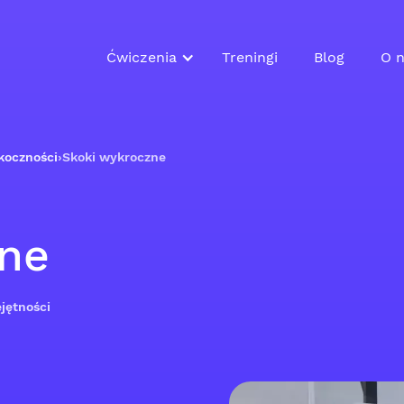
Ćwiczenia
Treningi
Blog
O n
koczności
›
Skoki wykroczne
zne
jętności