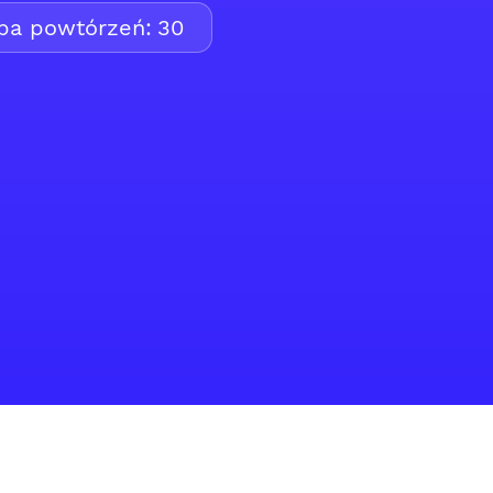
zba powtórzeń:
30