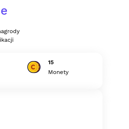
ie
nagrody
kacji
15
Monety