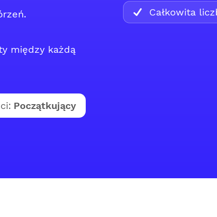
Całkowita lic
órzeń.
ty między każdą
ci:
Początkujący