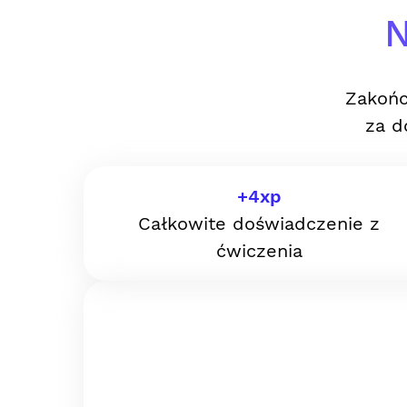
N
Zakońc
za d
+
4
xp
Całkowite doświadczenie z
ćwiczenia