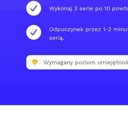
Wykonaj 3 serie po 10 powt
Odpoczynek przez 1-2 minu
serią.
Wymagany poziom umiejętnoś