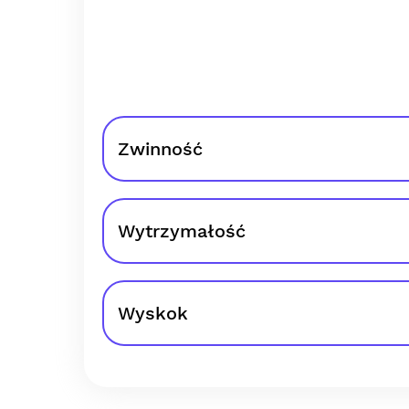
Zwinność
Wytrzymałość
Wyskok