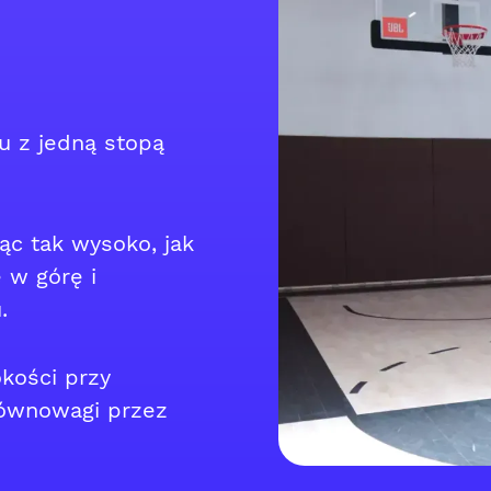
u z jedną stopą
ąc tak wysoko, jak
 w górę i
.
kości przy
ównowagi przez