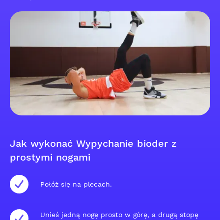
Jak wykonać Wypychanie bioder z
prostymi nogami
Połóż się na plecach.
Unieś jedną nogę prosto w górę, a drugą stopę