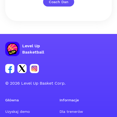
Coach Dan
Level Up
Basketball
Link do grupy społecznościowej na Facebooku
Link do konta na Twitterze grupy społecznościo
Link do konta na Instagramie grupy społe
© 2026 Level Up Basket Corp.
Główna
Informacje
Uzyskaj demo
Dla trenerów