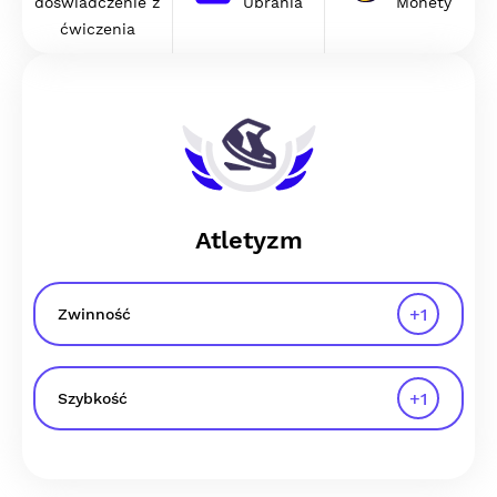
doświadczenie z
Ubrania
Monety
ćwiczenia
Atletyzm
+
1
Zwinność
+
1
Szybkość