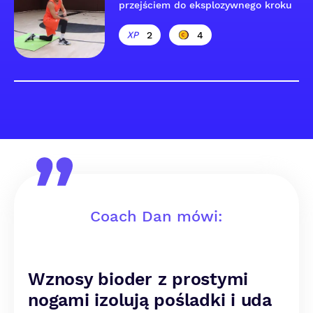
przejściem do eksplozywnego kroku
2
4
Coach Dan mówi:
Wznosy bioder z prostymi
nogami izolują pośladki i uda