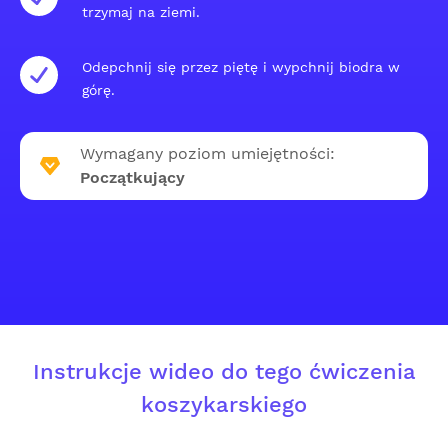
trzymaj na ziemi.
Odepchnij się przez piętę i wypchnij biodra w
górę.
Wymagany poziom umiejętności:
Początkujący
Instrukcje wideo do tego ćwiczenia
koszykarskiego