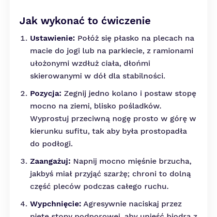
Jak wykonać to ćwiczenie
Ustawienie:
Połóż się płasko na plecach na
macie do jogi lub na parkiecie, z ramionami
ułożonymi wzdłuż ciała, dłońmi
skierowanymi w dół dla stabilności.
Pozycja:
Zegnij jedno kolano i postaw stopę
mocno na ziemi, blisko pośladków.
Wyprostuj przeciwną nogę prosto w górę w
kierunku sufitu, tak aby była prostopadła
do podłogi.
Zaangażuj:
Napnij mocno mięśnie brzucha,
jakbyś miał przyjąć szarżę; chroni to dolną
część pleców podczas całego ruchu.
Wypchnięcie:
Agresywnie naciskaj przez
piętę stopy podporowej, aby unieść biodra z