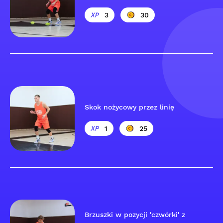
3
30
Skok nożycowy przez linię
1
25
Brzuszki w pozycji 'czwórki' z