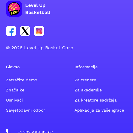
Level Up
Basketball
Poveznica za Facebook grupu
Poveznica za Twitter grupu
Poveznica za Instagram grupu
© 2026 Level Up Basket Corp.
Glavno
Informacije
Zatražite demo
Za trenere
Značajke
Za akademije
Osnivači
Za kreatore sadržaja
Savjetodavni odbor
Aplikacija za vaše igrače
+1 302 498 83 67