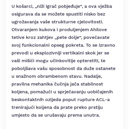
U košarci, „niži igrač pobjeđuje“, a ova vježba
osigurava da se možete spustiti nisko bez
ugrožavanja vaše strukturne cjelovitosti.
Otvaranjem kukova i produljenjem Ahilove
tetive kroz zahtjev „pete dolje“, povećavate
svoj funkcionalni opseg pokreta. To se izravno
prevodi u eksplozivniji vertikalni skok jer se
vaši mišići mogu učinkovitije opteretiti, te
poboljšava vašu sposobnost da duže ostanete
u snažnom obrambenom stavu. Nadalje,
pravilna mehanika čučnja jača stabilnost
koljena, pomažući u sprječavanju uobičajenih
beskontaktnih ozljeda poput rupture ACL-a
trenirajući koljena da prate preko prstiju
umjesto da se urušavaju prema unutra.