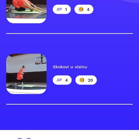
1
4
Skokovi u visinu
4
20