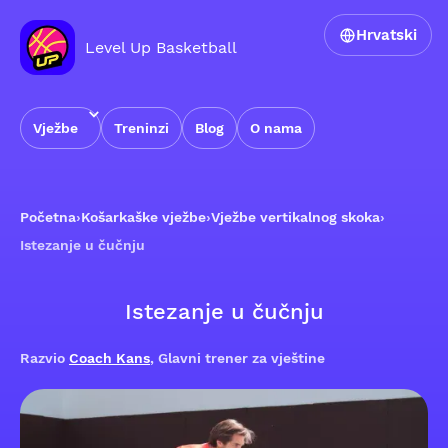
Hrvatski
Level Up Basketball
Vježbe
Treninzi
Blog
O nama
Početna
›
Košarkaške vježbe
›
Vježbe vertikalnog skoka
›
Istezanje u čučnju
Istezanje u čučnju
Razvio
Coach Kans
, Glavni trener za vještine