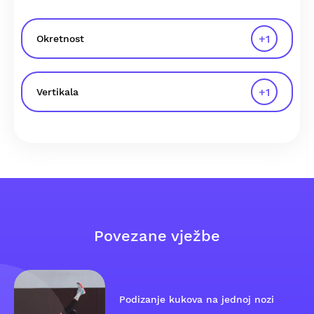
+
1
Okretnost
+
1
Vertikala
Povezane vježbe
Podizanje kukova na jednoj nozi