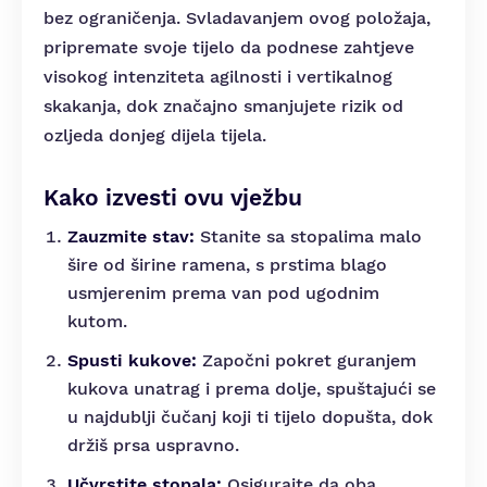
bez ograničenja. Svladavanjem ovog položaja,
pripremate svoje tijelo da podnese zahtjeve
visokog intenziteta agilnosti i vertikalnog
skakanja, dok značajno smanjujete rizik od
ozljeda donjeg dijela tijela.
Kako izvesti ovu vježbu
Zauzmite stav:
Stanite sa stopalima malo
šire od širine ramena, s prstima blago
usmjerenim prema van pod ugodnim
kutom.
Spusti kukove:
Započni pokret guranjem
kukova unatrag i prema dolje, spuštajući se
u najdublji čučanj koji ti tijelo dopušta, dok
držiš prsa uspravno.
Učvrstite stopala:
Osigurajte da oba