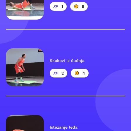
1
5
Skokovi iz čučnja
2
4
Istezanje leđa