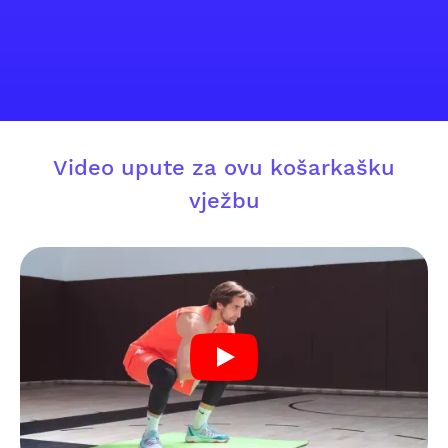
Video upute za ovu košarkašku
vježbu