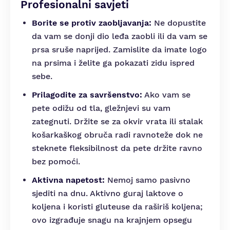
Profesionalni savjeti
Borite se protiv zaobljavanja:
Ne dopustite
da vam se donji dio leđa zaobli ili da vam se
prsa sruše naprijed. Zamislite da imate logo
na prsima i želite ga pokazati zidu ispred
sebe.
Prilagodite za savršenstvo:
Ako vam se
pete odižu od tla, gležnjevi su vam
zategnuti. Držite se za okvir vrata ili stalak
košarkaškog obruča radi ravnoteže dok ne
steknete fleksibilnost da pete držite ravno
bez pomoći.
Aktivna napetost:
Nemoj samo pasivno
sjediti na dnu. Aktivno guraj laktove o
koljena i koristi gluteuse da raširiš koljena;
ovo izgrađuje snagu na krajnjem opsegu