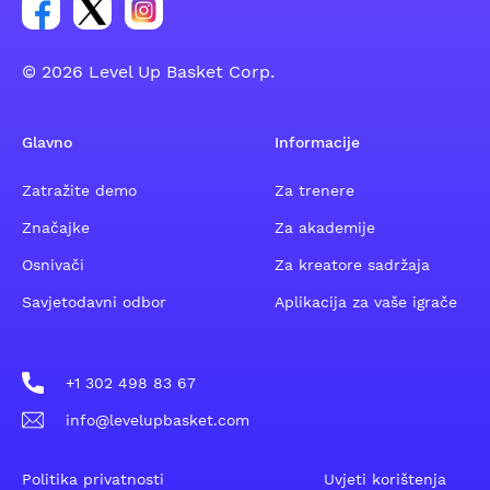
Poveznica za Facebook grupu
Poveznica za Twitter grupu
Poveznica za Instagram grupu
© 2026 Level Up Basket Corp.
Glavno
Informacije
Zatražite demo
Za trenere
Značajke
Za akademije
Osnivači
Za kreatore sadržaja
Savjetodavni odbor
Aplikacija za vaše igrače
+1 302 498 83 67
info@levelupbasket.com
Politika privatnosti
Uvjeti korištenja