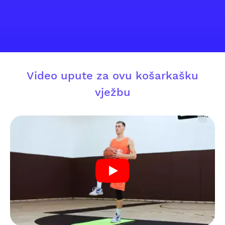
Video upute za ovu košarkašku
vježbu