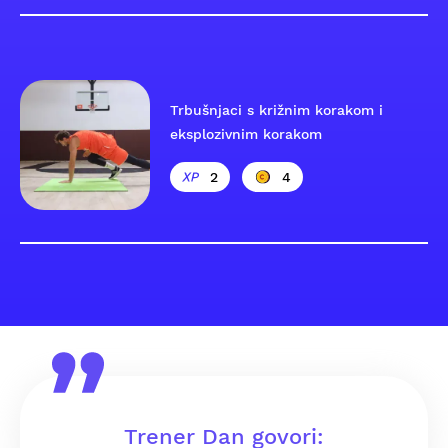
Trbušnjaci s križnim korakom i
eksplozivnim korakom
2
4
Trener Dan govori: