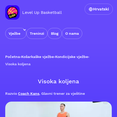
Hrvatski
Level Up Basketball
Vježbe
Treninzi
Blog
O nama
Početna
›
Košarkaške vježbe
›
Kondicijske vježbe
›
Visoka koljena
Visoka koljena
Razvio
Coach Kans
, Glavni trener za vještine