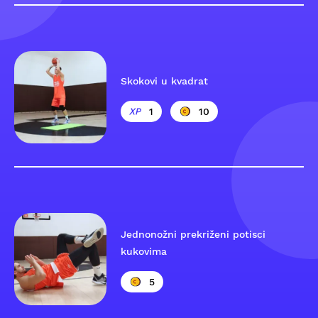
Skokovi u kvadrat
1
10
Jednonožni prekriženi potisci
kukovima
5