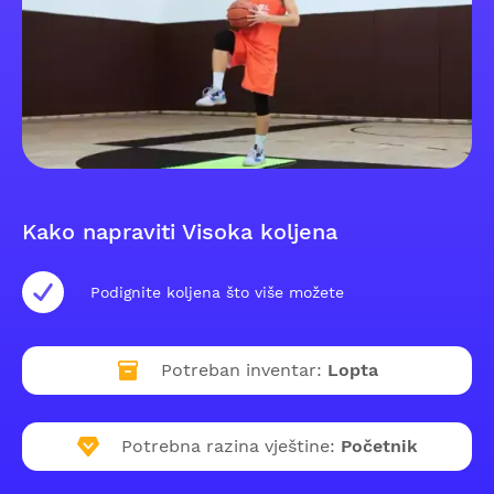
Kako napraviti Visoka koljena
Podignite koljena što više možete
Potreban inventar:
Lopta
Potrebna razina vještine:
Početnik