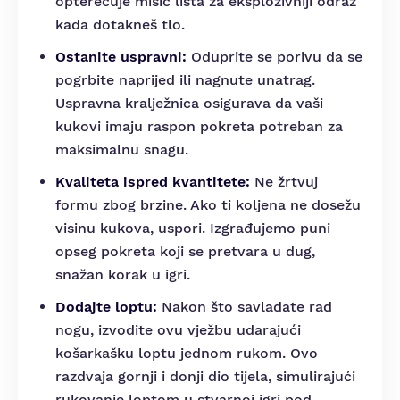
opterećuje mišić lista za eksplozivniji odraz
kada dotakneš tlo.
Ostanite uspravni:
Oduprite se porivu da se
pogrbite naprijed ili nagnute unatrag.
Uspravna kralježnica osigurava da vaši
kukovi imaju raspon pokreta potreban za
maksimalnu snagu.
Kvaliteta ispred kvantitete:
Ne žrtvuj
formu zbog brzine. Ako ti koljena ne dosežu
visinu kukova, uspori. Izgrađujemo puni
opseg pokreta koji se pretvara u dug,
snažan korak u igri.
Dodajte loptu:
Nakon što savladate rad
nogu, izvodite ovu vježbu udarajući
košarkašku loptu jednom rukom. Ovo
razdvaja gornji i donji dio tijela, simulirajući
rukovanje loptom u stvarnoj igri pod