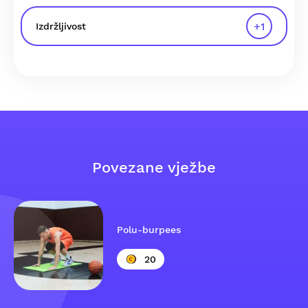
+
1
Izdržljivost
Povezane vježbe
Polu-burpees
20