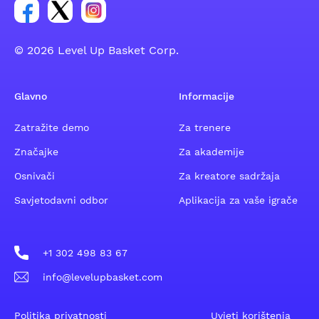
Poveznica za Facebook grupu
Poveznica za Twitter grupu
Poveznica za Instagram grupu
© 2026 Level Up Basket Corp.
Glavno
Informacije
Zatražite demo
Za trenere
Značajke
Za akademije
Osnivači
Za kreatore sadržaja
Savjetodavni odbor
Aplikacija za vaše igrače
+1 302 498 83 67
info@levelupbasket.com
Politika privatnosti
Uvjeti korištenja