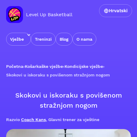
Hrvatski
Level Up Basketball
Vježbe
Treninzi
Blog
O nama
Početna
›
Košarkaške vježbe
›
Kondicijske vježbe
›
Skokovi u iskoraku s povišenom stražnjom nogom
Skokovi u iskoraku s povišenom
stražnjom nogom
Razvio
Coach Kans
, Glavni trener za vještine