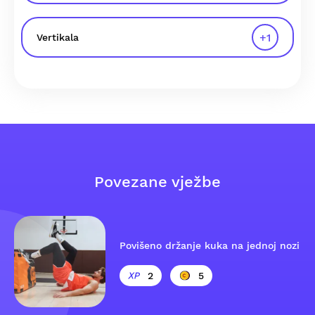
+
1
Vertikala
Povezane vježbe
Povišeno držanje kuka na jednoj nozi
2
5