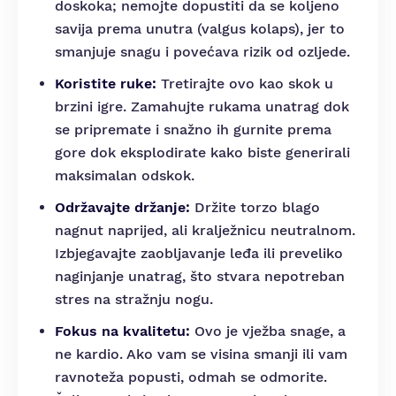
doskoka; nemojte dopustiti da se koljeno
savija prema unutra (valgus kolaps), jer to
smanjuje snagu i povećava rizik od ozljede.
Koristite ruke:
Tretirajte ovo kao skok u
brzini igre. Zamahujte rukama unatrag dok
se pripremate i snažno ih gurnite prema
gore dok eksplodirate kako biste generirali
maksimalan odskok.
Održavajte držanje:
Držite torzo blago
nagnut naprijed, ali kralježnicu neutralnom.
Izbjegavajte zaobljavanje leđa ili preveliko
naginjanje unatrag, što stvara nepotreban
stres na stražnju nogu.
Fokus na kvalitetu:
Ovo je vježba snage, a
ne kardio. Ako vam se visina smanji ili vam
ravnoteža popusti, odmah se odmorite.