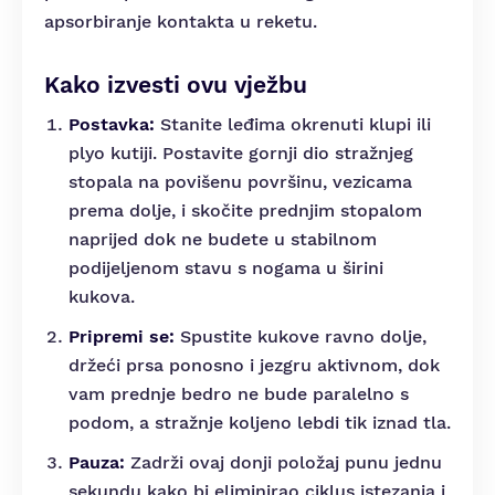
apsorbiranje kontakta u reketu.
Kako izvesti ovu vježbu
Postavka:
Stanite leđima okrenuti klupi ili
plyo kutiji. Postavite gornji dio stražnjeg
stopala na povišenu površinu, vezicama
prema dolje, i skočite prednjim stopalom
naprijed dok ne budete u stabilnom
podijeljenom stavu s nogama u širini
kukova.
Pripremi se:
Spustite kukove ravno dolje,
držeći prsa ponosno i jezgru aktivnom, dok
vam prednje bedro ne bude paralelno s
podom, a stražnje koljeno lebdi tik iznad tla.
Pauza:
Zadrži ovaj donji položaj punu jednu
sekundu kako bi eliminirao ciklus istezanja i