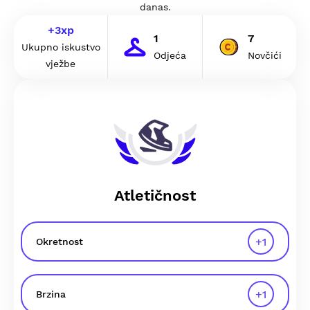
danas.
+
3
xp
1
7
Ukupno iskustvo
Odjeća
Novčići
vježbe
Atletičnost
+
1
Okretnost
+
1
Brzina