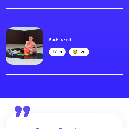
Ruski okreti
1
20