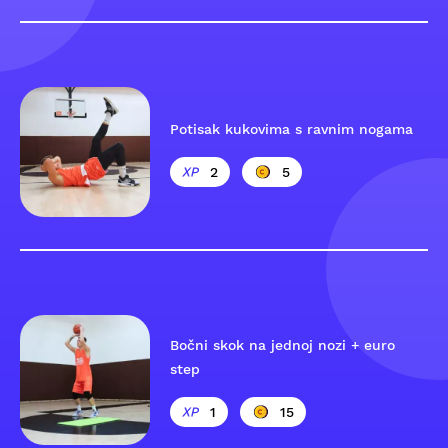
Potisak kukovima s ravnim nogama
2
5
Bočni skok na jednoj nozi + euro
step
1
15