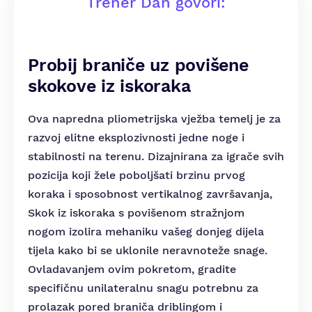
Trener Dan govori:
Probij braniče uz povišene
skokove iz iskoraka
Ova napredna pliometrijska vježba temelj je za
razvoj elitne eksplozivnosti jedne noge i
stabilnosti na terenu. Dizajnirana za igrače svih
pozicija koji žele poboljšati brzinu prvog
koraka i sposobnost vertikalnog završavanja,
Skok iz iskoraka s povišenom stražnjom
nogom izolira mehaniku vašeg donjeg dijela
tijela kako bi se uklonile neravnoteže snage.
Ovladavanjem ovim pokretom, gradite
specifičnu unilateralnu snagu potrebnu za
prolazak pored braniča driblingom i