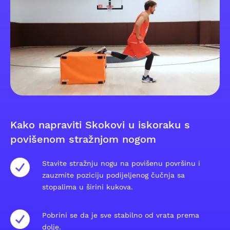
Kako napraviti Skokovi u iskoraku s
povišenom stražnjom nogom
Stavite stražnju nogu na povišenu površinu i
zauzmite poziciju podijeljenog čučnja sa
stopalima u širini kukova.
Pobrini se da je sve stabilno od vrata prema
dolje.