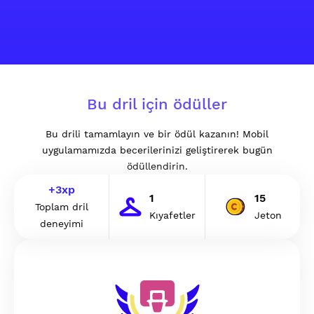
Bu dril için ödüller
Bu drili tamamlayın ve bir ödül kazanın! Mobil
uygulamamızda becerilerinizi geliştirerek bugün
ödüllendirin.
+
3
xp
1
15
Toplam dril
Kıyafetler
Jeton
deneyimi