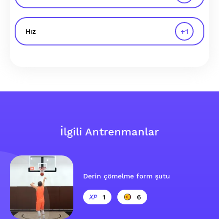
+
1
Hız
İlgili Antrenmanlar
Derin çömelme form şutu
1
6