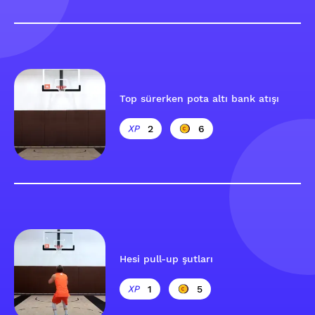
Top sürerken pota altı bank atışı
2
6
Hesi pull-up şutları
1
5