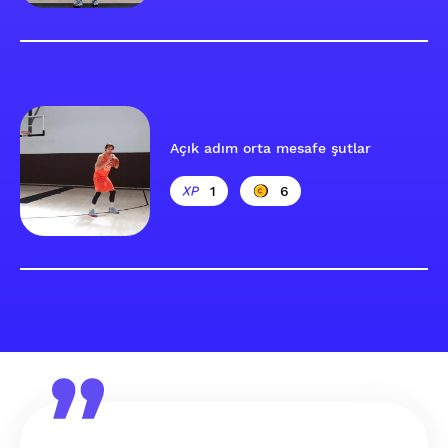
Açık adım orta mesafe şutlar
1
6