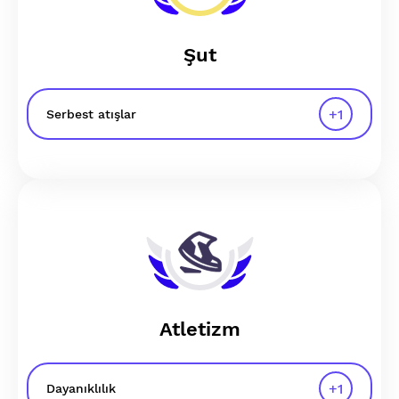
Şut
+
1
Serbest atışlar
Atletizm
+
1
Dayanıklılık