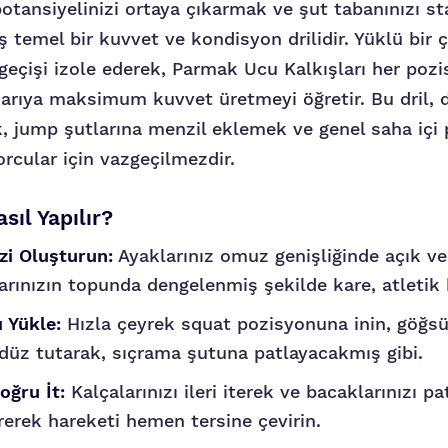
otansiyelinizi ortaya çıkarmak ve şut tabanınızı st
ş temel bir kuvvet ve kondisyon drilidir. Yüklü bi
eçişi izole ederek, Parmak Ucu Kalkışları her poz
arıya maksimum kuvvet üretmeyi öğretir. Bu dril, d
, jump şutlarına menzil eklemek ve genel saha içi p
rcular için vazgeçilmezdir.
sıl Yapılır?
zi Oluşturun:
Ayaklarınız omuz genişliğinde açık ve 
rınızın topunda dengelenmiş şekilde kare, atletik b
ı Yükle:
Hızla çeyrek squat pozisyonuna inin, göğs
ı düz tutarak, sıçrama şutuna patlayacakmış gibi.
oğru İt:
Kalçalarınızı ileri iterek ve bacaklarınızı pat
rerek hareketi hemen tersine çevirin.