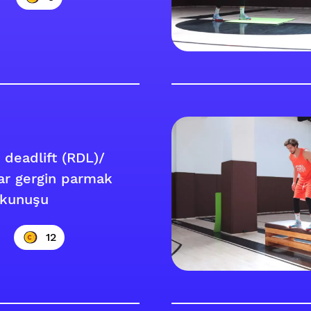
deadlift (RDL)/
ar gergin parmak
okunuşu
12