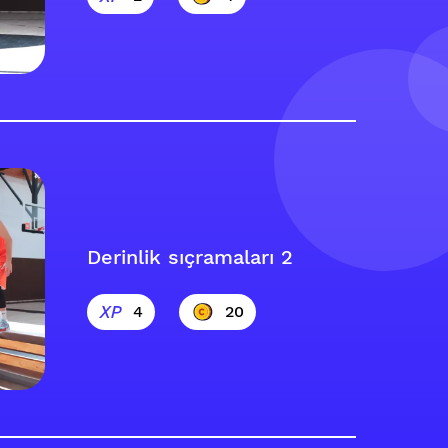
Derinlik sıçramaları 2
4
20