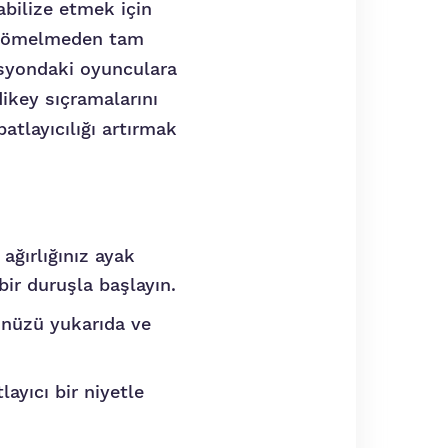
abilize etmek için
r çömelmeden tam
isyondaki oyunculara
ikey sıçramalarını
atlayıcılığı artırmak
ağırlığınız ayak
ir duruşla başlayın.
ünüzü yukarıda ve
layıcı bir niyetle