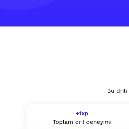
Bu dril
+
1
xp
Toplam dril deneyimi