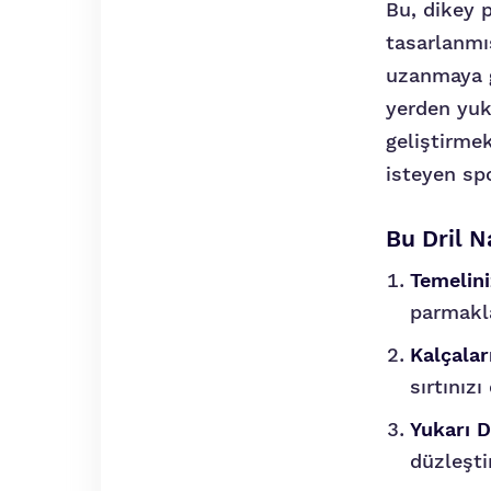
Bu, dikey p
tasarlanmı
uzanmaya g
yerden yuk
geliştirmek
isteyen spo
Bu Dril Na
Temelini
parmakla
Kalçalar
sırtınız
Yukarı D
düzleşti