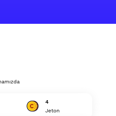
amamızda
4
Jeton