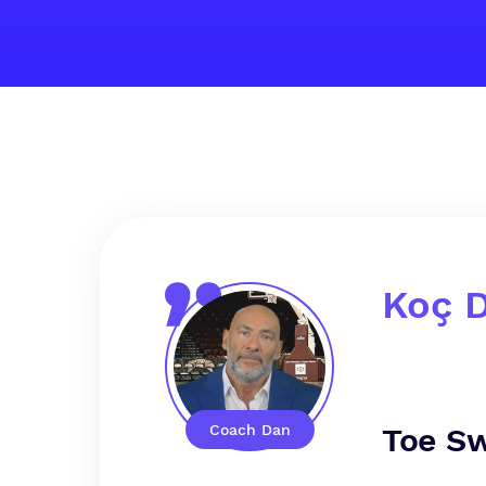
Koç 
Coach Dan
Toe Sw