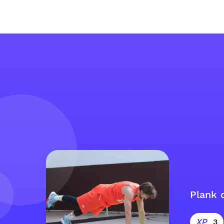
Plank d
3