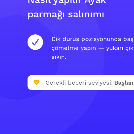
parmağı salınımı
Dik duruş pozisyonunda başla
çömelme yapın — yukarı çıka
sıkın.
Gerekli beceri seviyesi:
Başlan