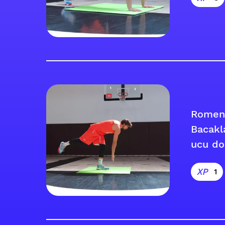
Romen 
Bacakl
ucu d
1