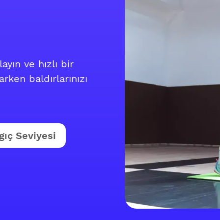
yın ve hızlı bir
rken baldırlarınızı
gıç Seviyesi