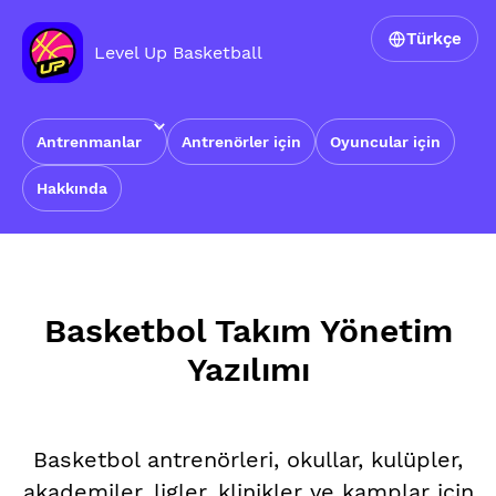
Türkçe
Level Up Basketball
Antrenmanlar
Antrenörler için
Oyuncular için
Hakkında
Ana Sayfa
›
Basketbol Takım Yönetim Yazılımı
Basketbol Takım Yönetim
Yazılımı
Basketbol antrenörleri, okullar, kulüpler,
akademiler, ligler, klinikler ve kamplar için