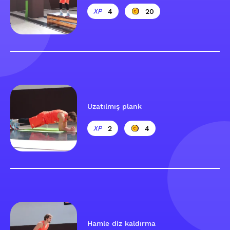
4
20
Uzatılmış plank
2
4
Hamle diz kaldırma