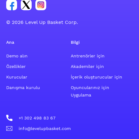
Facebook hesabı sosyal grubu linki
Twitter hesabı sosyal grubu linki
Instagram hesabı sosyal grubu linki
© 2026 Level Up Basket Corp.
Ana
Bilgi
Demo alın
Antrenörler için
Özellikler
Akademiler için
Kurucular
İçerik oluşturucular için
Danışma kurulu
Oyuncularınız için
Uygulama
+1 302 498 83 67
info@levelupbasket.com