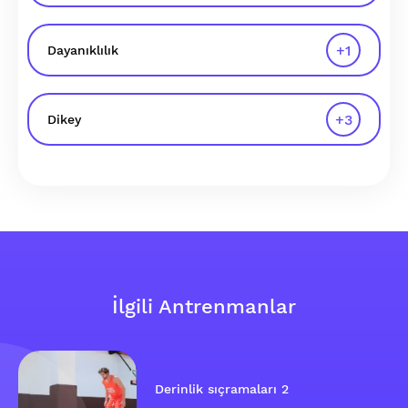
+
1
Dayanıklılık
+
3
Dikey
İlgili Antrenmanlar
Derinlik sıçramaları 2