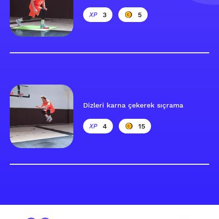
3
5
Dizleri karna çekerek sıçrama
4
15