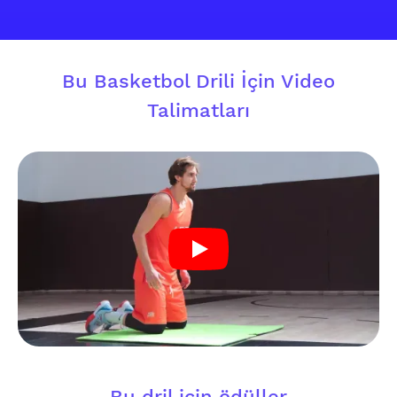
Bu Basketbol Drili İçin Video
Talimatları
Bu dril için ödüller