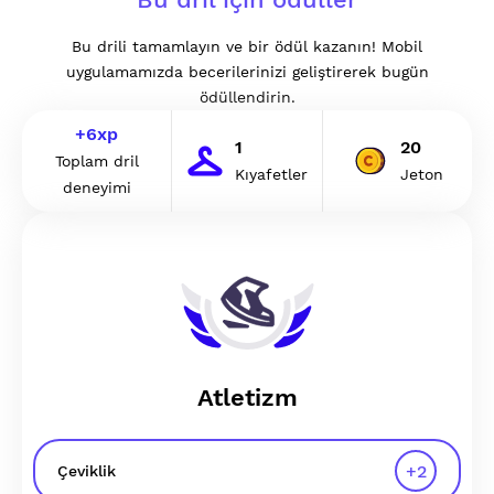
Bu drili tamamlayın ve bir ödül kazanın! Mobil
uygulamamızda becerilerinizi geliştirerek bugün
ödüllendirin.
+
6
xp
1
20
Toplam dril
Kıyafetler
Jeton
deneyimi
Atletizm
+
2
Çeviklik